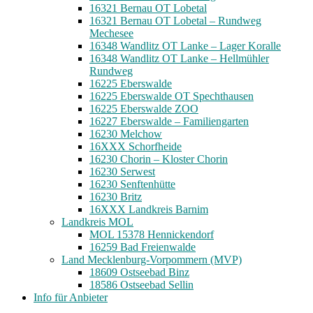
16321 Bernau OT Lobetal
16321 Bernau OT Lobetal – Rundweg
Mechesee
16348 Wandlitz OT Lanke – Lager Koralle
16348 Wandlitz OT Lanke – Hellmühler
Rundweg
16225 Eberswalde
16225 Eberswalde OT Spechthausen
16225 Eberswalde ZOO
16227 Eberswalde – Familiengarten
16230 Melchow
16XXX Schorfheide
16230 Chorin – Kloster Chorin
16230 Serwest
16230 Senftenhütte
16230 Britz
16XXX Landkreis Barnim
Landkreis MOL
MOL 15378 Hennickendorf
16259 Bad Freienwalde
Land Mecklenburg-Vorpommern (MVP)
18609 Ostseebad Binz
18586 Ostseebad Sellin
Info für Anbieter