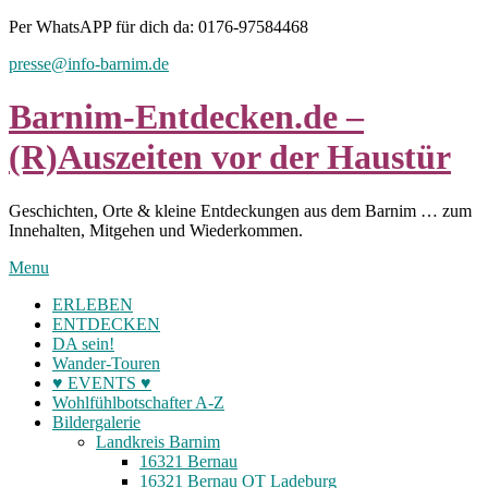
Skip
Per WhatsAPP für dich da: 0176-97584468
to
presse@info-barnim.de
content
Barnim-Entdecken.de –
(R)Auszeiten vor der Haustür
Geschichten, Orte & kleine Entdeckungen aus dem Barnim … zum
Innehalten, Mitgehen und Wiederkommen.
Menu
ERLEBEN
ENTDECKEN
DA sein!
Wander-Touren
♥ EVENTS ♥
Wohlfühlbotschafter A-Z
Bildergalerie
Landkreis Barnim
16321 Bernau
16321 Bernau OT Ladeburg