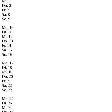
Mi.
5
Do.
6
Fr.
7
Sa.
8
So.
9
Mo.
10
Di.
11
Mi.
12
Do.
13
Fr.
14
Sa.
15
So.
16
Mo.
17
Di.
18
Mi.
19
Do.
20
Fr.
21
Sa.
22
So.
23
Mo.
24
Di.
25
Mi.
26