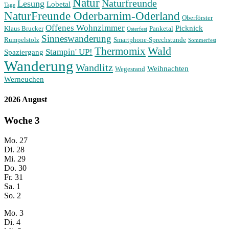
Natur
Naturfreunde
Lesung
Lobetal
Tage
NaturFreunde Oderbarnim-Oderland
Oberförster
Offenes Wohnzimmer
Picknick
Klaus Brucker
Panketal
Osterfest
Sinneswanderung
Rumpelstolz
Smartphone-Sprechstunde
Sommerfest
Wald
Thermomix
Stampin' UP!
Spaziergang
Wanderung
Wandlitz
Weihnachten
Wegesrand
Werneuchen
2026 August
Woche
3
Mo.
27
Di.
28
Mi.
29
Do.
30
Fr.
31
Sa.
1
So.
2
Mo.
3
Di.
4