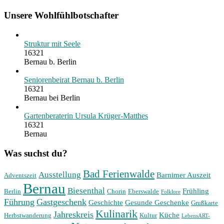
Unsere Wohlfühlbotschafter
Struktur mit Seele
16321
Bernau b. Berlin
Seniorenbeirat Bernau b. Berlin
16321
Bernau bei Berlin
Gartenberaterin Ursula Krüger-Matthes
16321
Bernau
Was suchst du?
Bad Ferienwalde
Ausstellung
Barnimer Auszeit
Adventszeit
Bernau
Biesenthal
Frühling
Berlin
Chorin
Eberswalde
Folklore
Führung
Gastgeschenk
Geschichte
Gesunde Geschenke
Grußkarte
Kulinarik
Jahreskreis
Küche
Herbstwanderung
Kultur
LebensART-