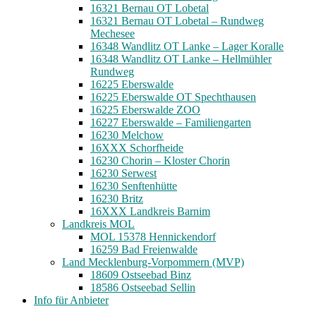
16321 Bernau OT Lobetal
16321 Bernau OT Lobetal – Rundweg
Mechesee
16348 Wandlitz OT Lanke – Lager Koralle
16348 Wandlitz OT Lanke – Hellmühler
Rundweg
16225 Eberswalde
16225 Eberswalde OT Spechthausen
16225 Eberswalde ZOO
16227 Eberswalde – Familiengarten
16230 Melchow
16XXX Schorfheide
16230 Chorin – Kloster Chorin
16230 Serwest
16230 Senftenhütte
16230 Britz
16XXX Landkreis Barnim
Landkreis MOL
MOL 15378 Hennickendorf
16259 Bad Freienwalde
Land Mecklenburg-Vorpommern (MVP)
18609 Ostseebad Binz
18586 Ostseebad Sellin
Info für Anbieter