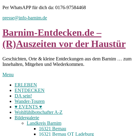
Skip
Per WhatsAPP für dich da: 0176-97584468
to
presse@info-barnim.de
content
Barnim-Entdecken.de –
(R)Auszeiten vor der Haustür
Geschichten, Orte & kleine Entdeckungen aus dem Barnim … zum
Innehalten, Mitgehen und Wiederkommen.
Menu
ERLEBEN
ENTDECKEN
DA sein!
Wander-Touren
♥ EVENTS ♥
Wohlfühlbotschafter A-Z
Bildergalerie
Landkreis Barnim
16321 Bernau
16321 Bernau OT Ladeburg