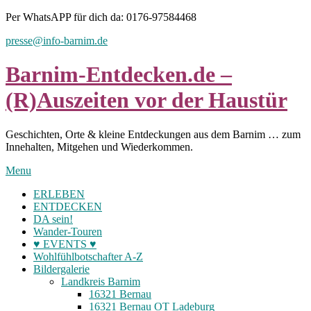
Skip
Per WhatsAPP für dich da: 0176-97584468
to
presse@info-barnim.de
content
Barnim-Entdecken.de –
(R)Auszeiten vor der Haustür
Geschichten, Orte & kleine Entdeckungen aus dem Barnim … zum
Innehalten, Mitgehen und Wiederkommen.
Menu
ERLEBEN
ENTDECKEN
DA sein!
Wander-Touren
♥ EVENTS ♥
Wohlfühlbotschafter A-Z
Bildergalerie
Landkreis Barnim
16321 Bernau
16321 Bernau OT Ladeburg