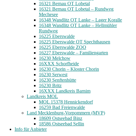
16321 Bernau OT Lobetal
16321 Bernau OT Lobetal – Rundweg
Mechesee
16348 Wandlitz OT Lanke – Lager Koralle
16348 Wandlitz OT Lanke – Hellmühler
Rundweg
16225 Eberswalde
16225 Eberswalde OT Spechthausen
16225 Eberswalde ZOO
16227 Eberswalde – Familiengarten
16230 Melchow
16XXX Schorfheide
16230 Chorin – Kloster Chorin
16230 Serwest
16230 Senftenhütte
16230 Britz
16XXX Landkreis Barnim
Landkreis MOL
MOL 15378 Hennickendorf
16259 Bad Freienwalde
Land Mecklenburg-Vorpommern (MVP)
18609 Ostseebad Binz
18586 Ostseebad Sellin
Info für Anbieter