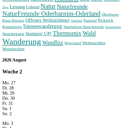
Natur
Naturfreunde
Lesung
Lobetal
Tage
NaturFreunde Oderbarnim-Oderland
Oberförster
Offenes Wohnzimmer
Picknick
Klaus Brucker
Panketal
Osterfest
Sinneswanderung
Rumpelstolz
Smartphone-Sprechstunde
Sommerfest
Wald
Thermomix
Stampin' UP!
Spaziergang
Wanderung
Wandlitz
Weihnachten
Wegesrand
Werneuchen
2026 August
Woche
2
Mo.
27
Di.
28
Mi.
29
Do.
30
Fr.
31
Sa.
1
So.
2
Mo.
3