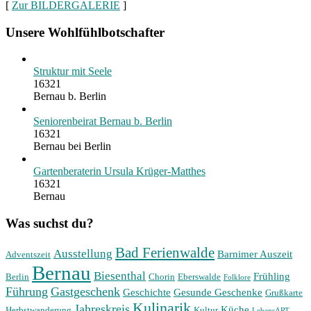
[
Zur BILDERGALERIE
]
Unsere Wohlfühlbotschafter
Struktur mit Seele
16321
Bernau b. Berlin
Seniorenbeirat Bernau b. Berlin
16321
Bernau bei Berlin
Gartenberaterin Ursula Krüger-Matthes
16321
Bernau
Was suchst du?
Bad Ferienwalde
Ausstellung
Barnimer Auszeit
Adventszeit
Bernau
Biesenthal
Frühling
Berlin
Chorin
Eberswalde
Folklore
Führung
Gastgeschenk
Geschichte
Gesunde Geschenke
Grußkarte
Kulinarik
Jahreskreis
Küche
Herbstwanderung
Kultur
LebensART-