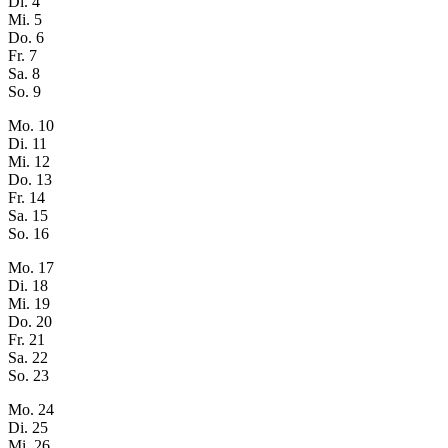
Di.
4
Mi.
5
Do.
6
Fr.
7
Sa.
8
So.
9
Mo.
10
Di.
11
Mi.
12
Do.
13
Fr.
14
Sa.
15
So.
16
Mo.
17
Di.
18
Mi.
19
Do.
20
Fr.
21
Sa.
22
So.
23
Mo.
24
Di.
25
Mi.
26