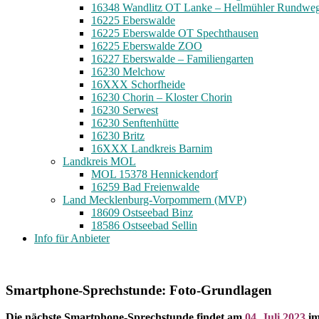
16348 Wandlitz OT Lanke – Hellmühler Rundwe
16225 Eberswalde
16225 Eberswalde OT Spechthausen
16225 Eberswalde ZOO
16227 Eberswalde – Familiengarten
16230 Melchow
16XXX Schorfheide
16230 Chorin – Kloster Chorin
16230 Serwest
16230 Senftenhütte
16230 Britz
16XXX Landkreis Barnim
Landkreis MOL
MOL 15378 Hennickendorf
16259 Bad Freienwalde
Land Mecklenburg-Vorpommern (MVP)
18609 Ostseebad Binz
18586 Ostseebad Sellin
Info für Anbieter
Smartphone-Sprechstunde: Foto-Grundlagen
Die nächste Smartphone-Sprechstunde findet am
04. Juli 2023
im