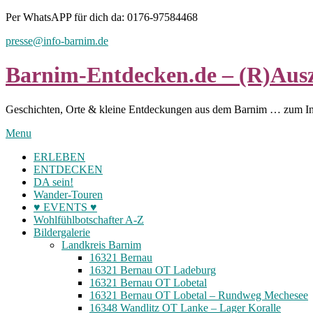
Skip
Per WhatsAPP für dich da: 0176-97584468
to
presse@info-barnim.de
content
Barnim-Entdecken.de – (R)Ausz
Geschichten, Orte & kleine Entdeckungen aus dem Barnim … zum I
Menu
ERLEBEN
ENTDECKEN
DA sein!
Wander-Touren
♥ EVENTS ♥
Wohlfühlbotschafter A-Z
Bildergalerie
Landkreis Barnim
16321 Bernau
16321 Bernau OT Ladeburg
16321 Bernau OT Lobetal
16321 Bernau OT Lobetal – Rundweg Mechesee
16348 Wandlitz OT Lanke – Lager Koralle