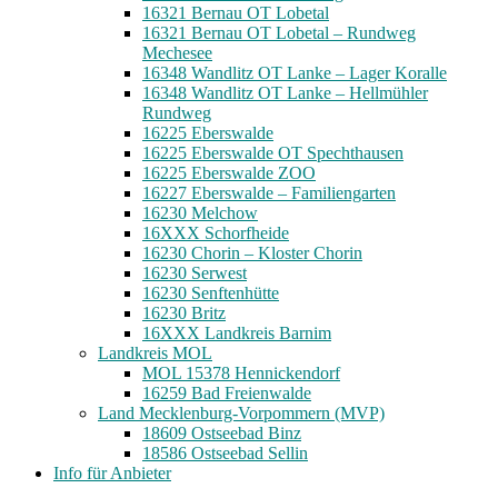
16321 Bernau OT Lobetal
16321 Bernau OT Lobetal – Rundweg
Mechesee
16348 Wandlitz OT Lanke – Lager Koralle
16348 Wandlitz OT Lanke – Hellmühler
Rundweg
16225 Eberswalde
16225 Eberswalde OT Spechthausen
16225 Eberswalde ZOO
16227 Eberswalde – Familiengarten
16230 Melchow
16XXX Schorfheide
16230 Chorin – Kloster Chorin
16230 Serwest
16230 Senftenhütte
16230 Britz
16XXX Landkreis Barnim
Landkreis MOL
MOL 15378 Hennickendorf
16259 Bad Freienwalde
Land Mecklenburg-Vorpommern (MVP)
18609 Ostseebad Binz
18586 Ostseebad Sellin
Info für Anbieter