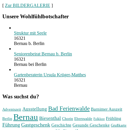
[
Zur BILDERGALERIE
]
Unsere Wohlfühlbotschafter
Struktur mit Seele
16321
Bernau b. Berlin
Seniorenbeirat Bernau b. Berlin
16321
Bernau bei Berlin
Gartenberaterin Ursula Krüger-Matthes
16321
Bernau
Was suchst du?
Bad Ferienwalde
Ausstellung
Barnimer Auszeit
Adventszeit
Bernau
Biesenthal
Frühling
Berlin
Chorin
Eberswalde
Folklore
Führung
Gastgeschenk
Geschichte
Gesunde Geschenke
Grußkarte