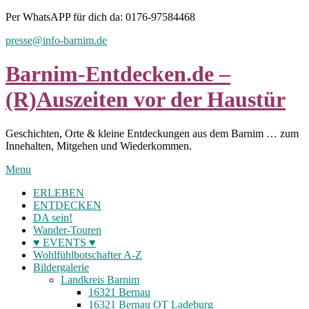
Skip
Per WhatsAPP für dich da: 0176-97584468
to
presse@info-barnim.de
content
Barnim-Entdecken.de –
(R)Auszeiten vor der Haustür
Geschichten, Orte & kleine Entdeckungen aus dem Barnim … zum
Innehalten, Mitgehen und Wiederkommen.
Menu
ERLEBEN
ENTDECKEN
DA sein!
Wander-Touren
♥ EVENTS ♥
Wohlfühlbotschafter A-Z
Bildergalerie
Landkreis Barnim
16321 Bernau
16321 Bernau OT Ladeburg