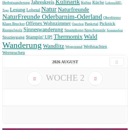
Kulinarik
Jahreskreis
Küche
Herbstwanderung
Kultur
LebensART-
Natur
Naturfreunde
Lesung
Lobetal
Tage
NaturFreunde Oderbarnim-Oderland
Oberförster
Offenes Wohnzimmer
Picknick
Klaus Brucker
Panketal
Osterfest
Sinneswanderung
Rumpelstolz
Smartphone-Sprechstunde
Sommerfest
Wald
Thermomix
Stampin' UP!
Spaziergang
Wanderung
Wandlitz
Weihnachten
Wegesrand
Werneuchen
2026 AUGUST
WOCHE
2