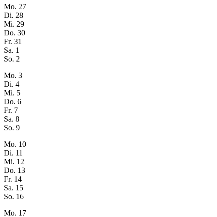
Mo.
27
Di.
28
Mi.
29
Do.
30
Fr.
31
Sa.
1
So.
2
Mo.
3
Di.
4
Mi.
5
Do.
6
Fr.
7
Sa.
8
So.
9
Mo.
10
Di.
11
Mi.
12
Do.
13
Fr.
14
Sa.
15
So.
16
Mo.
17