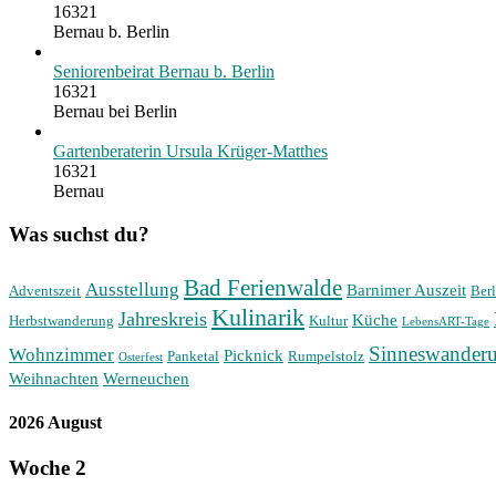
16321
Bernau b. Berlin
Seniorenbeirat Bernau b. Berlin
16321
Bernau bei Berlin
Gartenberaterin Ursula Krüger-Matthes
16321
Bernau
Was suchst du?
Bad Ferienwalde
Ausstellung
Barnimer Auszeit
Adventszeit
Berl
Kulinarik
Jahreskreis
Küche
Herbstwanderung
Kultur
LebensART-Tage
Sinneswander
Wohnzimmer
Picknick
Panketal
Rumpelstolz
Osterfest
Weihnachten
Werneuchen
2026 August
Woche
2