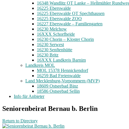
16348 Wandlitz OT Lanke – Hellmühler Rundwe
16225 Eberswalde
16225 Eberswalde OT Spechthausen
16225 Eberswalde ZOO
16227 Eberswalde – Familiengarten
16230 Melchow
16XXX Schorfheide
16230 Chorin – Kloster Chorin
16230 Serwest
16230 Senftenhütte
16230 Britz
16XXX Landkreis Barnim
Landkreis MOL
MOL 15378 Hennickendorf
16259 Bad Freienwalde
Land Mecklenburg-Vorpommern (MVP)
18609 Ostseebad Binz
18586 Ostseebad Sellin
Info für Anbieter
Seniorenbeirat Bernau b. Berlin
Return to Directory