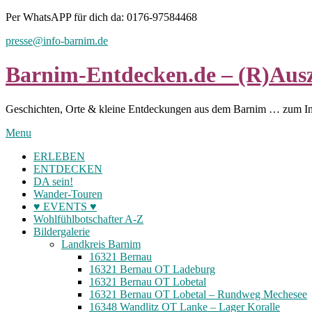
Skip
Per WhatsAPP für dich da: 0176-97584468
to
presse@info-barnim.de
content
Barnim-Entdecken.de – (R)Ausz
Geschichten, Orte & kleine Entdeckungen aus dem Barnim … zum I
Menu
ERLEBEN
ENTDECKEN
DA sein!
Wander-Touren
♥ EVENTS ♥
Wohlfühlbotschafter A-Z
Bildergalerie
Landkreis Barnim
16321 Bernau
16321 Bernau OT Ladeburg
16321 Bernau OT Lobetal
16321 Bernau OT Lobetal – Rundweg Mechesee
16348 Wandlitz OT Lanke – Lager Koralle