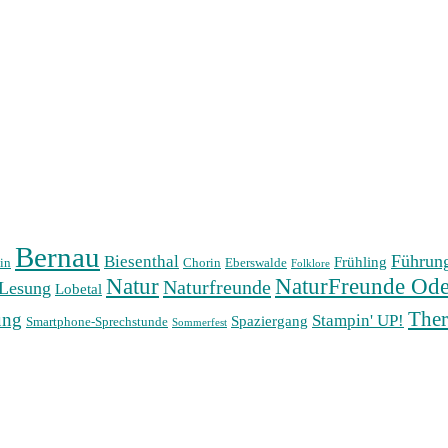
Bernau
Führun
Biesenthal
Frühling
in
Chorin
Eberswalde
Folklore
Natur
NaturFreunde Ode
Naturfreunde
Lesung
Lobetal
The
ung
Stampin' UP!
Spaziergang
Smartphone-Sprechstunde
Sommerfest