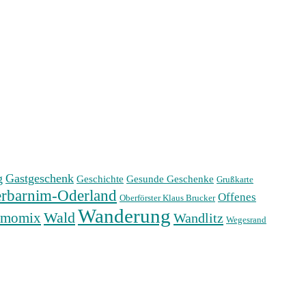
g
Gastgeschenk
Geschichte
Gesunde Geschenke
Grußkarte
rbarnim-Oderland
Offenes
Oberförster Klaus Brucker
Wanderung
Wald
rmomix
Wandlitz
Wegesrand