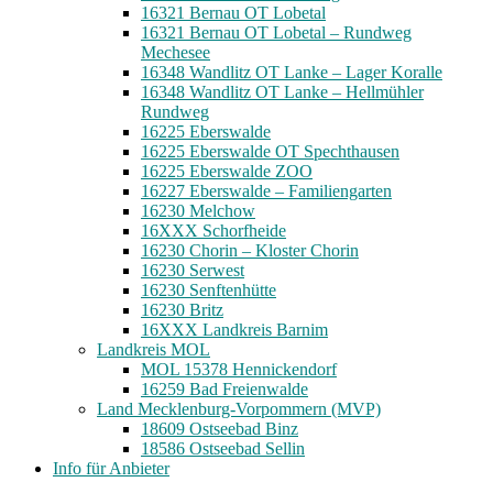
16321 Bernau OT Lobetal
16321 Bernau OT Lobetal – Rundweg
Mechesee
16348 Wandlitz OT Lanke – Lager Koralle
16348 Wandlitz OT Lanke – Hellmühler
Rundweg
16225 Eberswalde
16225 Eberswalde OT Spechthausen
16225 Eberswalde ZOO
16227 Eberswalde – Familiengarten
16230 Melchow
16XXX Schorfheide
16230 Chorin – Kloster Chorin
16230 Serwest
16230 Senftenhütte
16230 Britz
16XXX Landkreis Barnim
Landkreis MOL
MOL 15378 Hennickendorf
16259 Bad Freienwalde
Land Mecklenburg-Vorpommern (MVP)
18609 Ostseebad Binz
18586 Ostseebad Sellin
Info für Anbieter