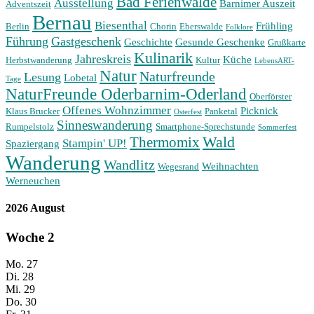
Bad Ferienwalde
Ausstellung
Barnimer Auszeit
Adventszeit
Bernau
Biesenthal
Frühling
Berlin
Chorin
Eberswalde
Folklore
Führung
Gastgeschenk
Geschichte
Gesunde Geschenke
Grußkarte
Kulinarik
Jahreskreis
Küche
Herbstwanderung
Kultur
LebensART-
Natur
Naturfreunde
Lesung
Lobetal
Tage
NaturFreunde Oderbarnim-Oderland
Oberförster
Offenes Wohnzimmer
Picknick
Klaus Brucker
Panketal
Osterfest
Sinneswanderung
Rumpelstolz
Smartphone-Sprechstunde
Sommerfest
Wald
Thermomix
Stampin' UP!
Spaziergang
Wanderung
Wandlitz
Weihnachten
Wegesrand
Werneuchen
2026 August
Woche
2
Mo.
27
Di.
28
Mi.
29
Do.
30