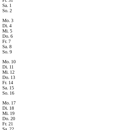
Fr.
31
Sa.
1
So.
2
Mo.
3
Di.
4
Mi.
5
Do.
6
Fr.
7
Sa.
8
So.
9
Mo.
10
Di.
11
Mi.
12
Do.
13
Fr.
14
Sa.
15
So.
16
Mo.
17
Di.
18
Mi.
19
Do.
20
Fr.
21
Sa.
22