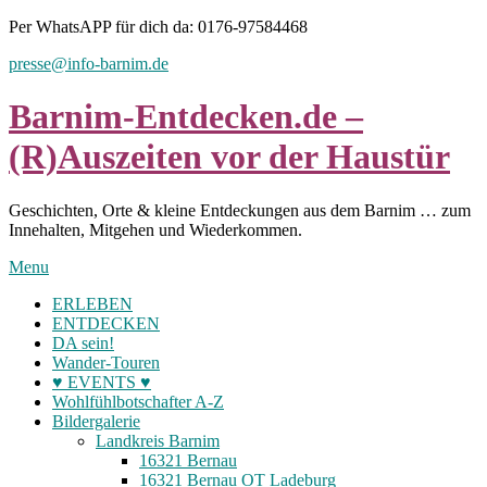
Skip
Per WhatsAPP für dich da: 0176-97584468
to
presse@info-barnim.de
content
Barnim-Entdecken.de –
(R)Auszeiten vor der Haustür
Geschichten, Orte & kleine Entdeckungen aus dem Barnim … zum
Innehalten, Mitgehen und Wiederkommen.
Menu
ERLEBEN
ENTDECKEN
DA sein!
Wander-Touren
♥ EVENTS ♥
Wohlfühlbotschafter A-Z
Bildergalerie
Landkreis Barnim
16321 Bernau
16321 Bernau OT Ladeburg