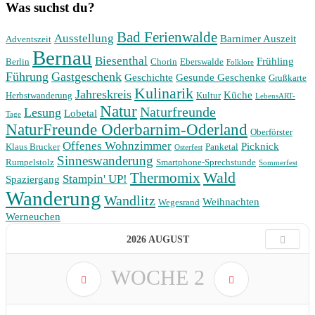
Was suchst du?
Bad Ferienwalde
Ausstellung
Barnimer Auszeit
Adventszeit
Bernau
Biesenthal
Frühling
Berlin
Chorin
Eberswalde
Folklore
Führung
Gastgeschenk
Geschichte
Gesunde Geschenke
Grußkarte
Kulinarik
Jahreskreis
Küche
Herbstwanderung
Kultur
LebensART-
Natur
Naturfreunde
Lesung
Lobetal
Tage
NaturFreunde Oderbarnim-Oderland
Oberförster
Offenes Wohnzimmer
Picknick
Klaus Brucker
Panketal
Osterfest
Sinneswanderung
Rumpelstolz
Smartphone-Sprechstunde
Sommerfest
Wald
Thermomix
Stampin' UP!
Spaziergang
Wanderung
Wandlitz
Weihnachten
Wegesrand
Werneuchen
2026 AUGUST
WOCHE
2