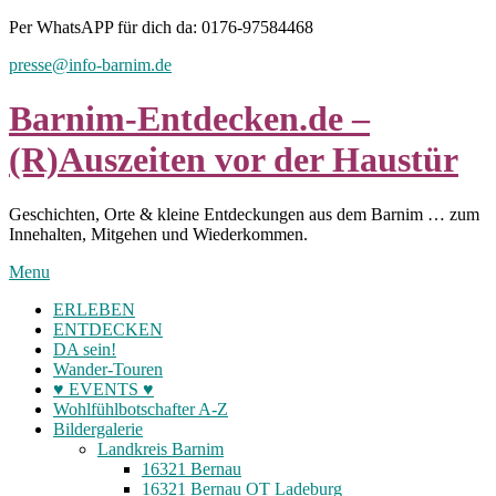
Skip
Per WhatsAPP für dich da: 0176-97584468
to
presse@info-barnim.de
content
Barnim-Entdecken.de –
(R)Auszeiten vor der Haustür
Geschichten, Orte & kleine Entdeckungen aus dem Barnim … zum
Innehalten, Mitgehen und Wiederkommen.
Menu
ERLEBEN
ENTDECKEN
DA sein!
Wander-Touren
♥ EVENTS ♥
Wohlfühlbotschafter A-Z
Bildergalerie
Landkreis Barnim
16321 Bernau
16321 Bernau OT Ladeburg