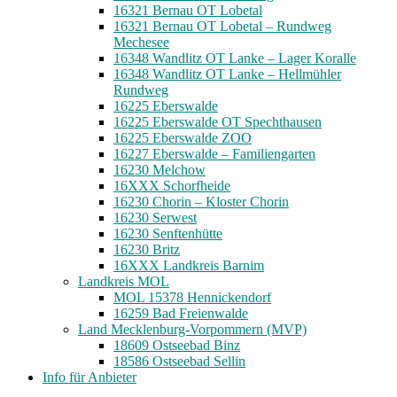
16321 Bernau OT Lobetal
16321 Bernau OT Lobetal – Rundweg
Mechesee
16348 Wandlitz OT Lanke – Lager Koralle
16348 Wandlitz OT Lanke – Hellmühler
Rundweg
16225 Eberswalde
16225 Eberswalde OT Spechthausen
16225 Eberswalde ZOO
16227 Eberswalde – Familiengarten
16230 Melchow
16XXX Schorfheide
16230 Chorin – Kloster Chorin
16230 Serwest
16230 Senftenhütte
16230 Britz
16XXX Landkreis Barnim
Landkreis MOL
MOL 15378 Hennickendorf
16259 Bad Freienwalde
Land Mecklenburg-Vorpommern (MVP)
18609 Ostseebad Binz
18586 Ostseebad Sellin
Info für Anbieter