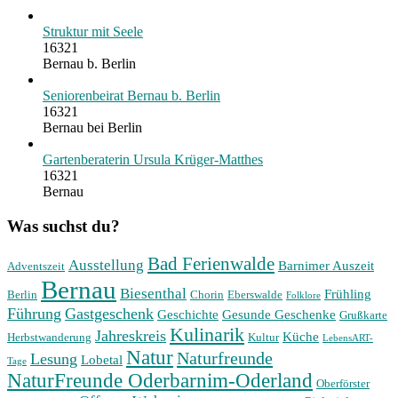
Struktur mit Seele
16321
Bernau b. Berlin
Seniorenbeirat Bernau b. Berlin
16321
Bernau bei Berlin
Gartenberaterin Ursula Krüger-Matthes
16321
Bernau
Was suchst du?
Bad Ferienwalde
Ausstellung
Barnimer Auszeit
Adventszeit
Bernau
Biesenthal
Frühling
Berlin
Chorin
Eberswalde
Folklore
Führung
Gastgeschenk
Geschichte
Gesunde Geschenke
Grußkarte
Kulinarik
Jahreskreis
Küche
Herbstwanderung
Kultur
LebensART-
Natur
Naturfreunde
Lesung
Lobetal
Tage
NaturFreunde Oderbarnim-Oderland
Oberförster