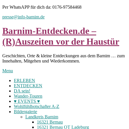
Skip
Per WhatsAPP für dich da: 0176-97584468
to
presse@info-barnim.de
content
Barnim-Entdecken.de –
(R)Auszeiten vor der Haustür
Geschichten, Orte & kleine Entdeckungen aus dem Barnim … zum
Innehalten, Mitgehen und Wiederkommen.
Menu
ERLEBEN
ENTDECKEN
DA sein!
Wander-Touren
♥ EVENTS ♥
Wohlfühlbotschafter A-Z
Bildergalerie
Landkreis Barnim
16321 Bernau
16321 Bernau OT Ladeburg