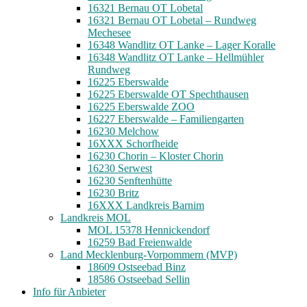
16321 Bernau OT Lobetal
16321 Bernau OT Lobetal – Rundweg
Mechesee
16348 Wandlitz OT Lanke – Lager Koralle
16348 Wandlitz OT Lanke – Hellmühler
Rundweg
16225 Eberswalde
16225 Eberswalde OT Spechthausen
16225 Eberswalde ZOO
16227 Eberswalde – Familiengarten
16230 Melchow
16XXX Schorfheide
16230 Chorin – Kloster Chorin
16230 Serwest
16230 Senftenhütte
16230 Britz
16XXX Landkreis Barnim
Landkreis MOL
MOL 15378 Hennickendorf
16259 Bad Freienwalde
Land Mecklenburg-Vorpommern (MVP)
18609 Ostseebad Binz
18586 Ostseebad Sellin
Info für Anbieter