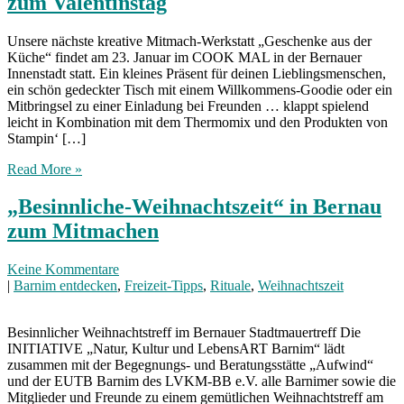
zum Valentinstag
Unsere nächste kreative Mitmach-Werkstatt „Geschenke aus der
Küche“ findet am 23. Januar im COOK MAL in der Bernauer
Innenstadt statt. Ein kleines Präsent für deinen Lieblingsmenschen,
ein schön gedeckter Tisch mit einem Willkommens-Goodie oder ein
Mitbringsel zu einer Einladung bei Freunden … klappt spielend
leicht in Kombination mit dem Thermomix und den Produkten von
Stampin‘ […]
Read More »
„Besinnliche-Weihnachtszeit“ in Bernau
zum Mitmachen
Keine Kommentare
|
Barnim entdecken
,
Freizeit-Tipps
,
Rituale
,
Weihnachtszeit
Besinnlicher Weihnachtstreff im Bernauer Stadtmauertreff Die
INITIATIVE „Natur, Kultur und LebensART Barnim“ lädt
zusammen mit der Begegnungs- und Beratungsstätte „Aufwind“
und der EUTB Barnim des LVKM-BB e.V. alle Barnimer sowie die
Mitglieder und Freunde zu einem gemütlichen Weihnachtstreff am