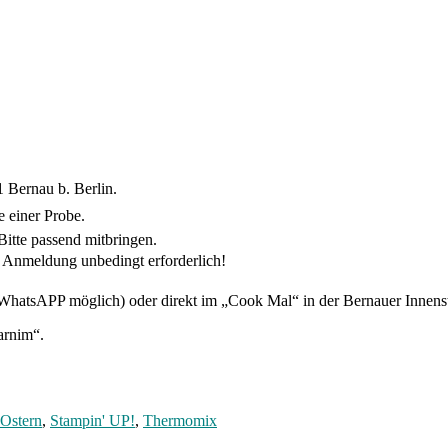
 Bernau b. Berlin.
e einer Probe.
 Bitte passend mitbringen.
n Anmeldung unbedingt erforderlich!
 (WhatsAPP möglich) oder direkt im „Cook Mal“ in der Bernauer Innenst
arnim“.
Ostern
,
Stampin' UP!
,
Thermomix