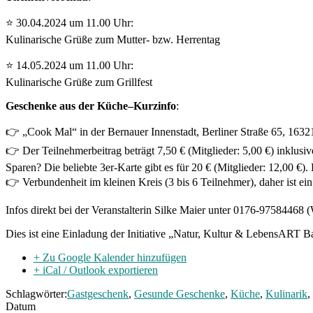
⭐
30.04.2024 um 11.00 Uhr:
Kulinarische Grüße zum Mutter- bzw. Herrentag
⭐ 14
.05.2024 um 11.00 Uhr:
Kulinarische Grüße zum Grillfest
Geschenke aus der Küche–Kurzinfo
:
👉 „Cook Mal“ in der Bernauer Innenstadt, Berliner Straße 65, 16321
👉 Der Teilnehmerbeitrag beträgt 7,50 € (Mitglieder: 5,00 €) inklusiv
Sparen? Die beliebte 3er-Karte gibt es für 20 € (Mitglieder: 12,00 €).
👉 Verbundenheit im kleinen Kreis (3 bis 6 Teilnehmer), daher ist ei
Infos direkt bei der Veranstalterin Silke Maier unter 0176-97584468
Dies ist eine Einladung der Initiative „Natur, Kultur & LebensART B
+ Zu Google Kalender hinzufügen
+ iCal / Outlook exportieren
Schlagwörter:
Gastgeschenk
,
Gesunde Geschenke
,
Küche
,
Kulinarik
,
Datum