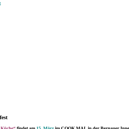
g
est
r Küche“
findet am
15. März
im COOK MAL in der Bernauer Innens