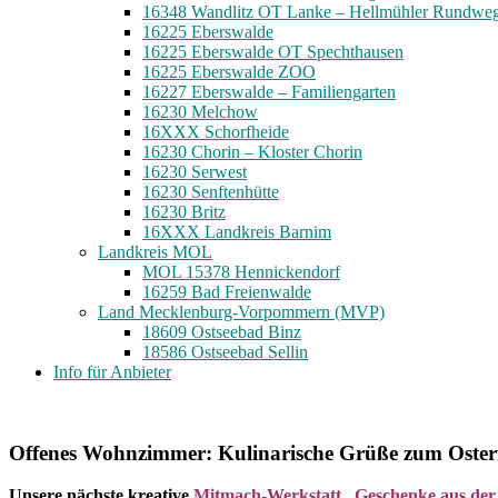
16348 Wandlitz OT Lanke – Hellmühler Rundwe
16225 Eberswalde
16225 Eberswalde OT Spechthausen
16225 Eberswalde ZOO
16227 Eberswalde – Familiengarten
16230 Melchow
16XXX Schorfheide
16230 Chorin – Kloster Chorin
16230 Serwest
16230 Senftenhütte
16230 Britz
16XXX Landkreis Barnim
Landkreis MOL
MOL 15378 Hennickendorf
16259 Bad Freienwalde
Land Mecklenburg-Vorpommern (MVP)
18609 Ostseebad Binz
18586 Ostseebad Sellin
Info für Anbieter
Offenes Wohnzimmer: Kulinarische Grüße zum Osterf
Unsere nächste kreative
Mitmach-Werkstatt „Geschenke aus de