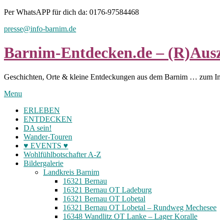
Skip
Per WhatsAPP für dich da: 0176-97584468
to
presse@info-barnim.de
content
Barnim-Entdecken.de – (R)Ausz
Geschichten, Orte & kleine Entdeckungen aus dem Barnim … zum I
Menu
ERLEBEN
ENTDECKEN
DA sein!
Wander-Touren
♥ EVENTS ♥
Wohlfühlbotschafter A-Z
Bildergalerie
Landkreis Barnim
16321 Bernau
16321 Bernau OT Ladeburg
16321 Bernau OT Lobetal
16321 Bernau OT Lobetal – Rundweg Mechesee
16348 Wandlitz OT Lanke – Lager Koralle