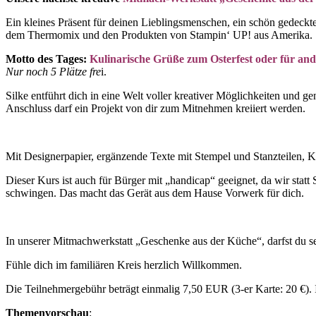
Ein kleines Präsent für deinen Lieblingsmenschen, ein schön gedeckt
dem Thermomix und den Produkten von Stampin‘ UP! aus Amerika.
Motto des Tages:
Kulinarische Grüße zum Osterfest oder für an
Nur noch 5 Plätze fre
i.
Silke entführt dich in eine Welt voller kreativer Möglichkeiten und
Anschluss darf ein Projekt von dir zum Mitnehmen kreiiert werden.
Mit Designerpapier, ergänzende Texte mit Stempel und Stanzteilen, Kle
Dieser Kurs ist auch für Bürger mit „handicap“ geeignet, da wir sta
schwingen. Das macht das Gerät aus dem Hause Vorwerk für dich.
In unserer Mitmachwerkstatt „Geschenke aus der Küche“, darfst du s
Fühle dich im familiären Kreis herzlich Willkommen.
Die Teilnehmergebühr beträgt einmalig 7,50 EUR (3-er Karte: 20 €). I
Themenvorschau
: