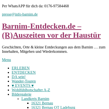
Skip
Per WhatsAPP für dich da: 0176-97584468
to
presse@info-barnim.de
content
Barnim-Entdecken.de –
(R)Auszeiten vor der Haustür
Geschichten, Orte & kleine Entdeckungen aus dem Barnim … zum
Innehalten, Mitgehen und Wiederkommen.
Menu
ERLEBEN
ENTDECKEN
DA sein!
Wander-Touren
♥ EVENTS ♥
Wohlfühlbotschafter A-Z
Bildergalerie
Landkreis Barnim
16321 Bernau
16321 Bernau OT Ladeburg