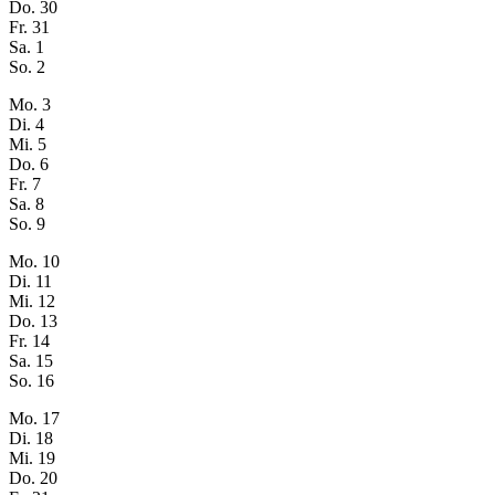
Do.
30
Fr.
31
Sa.
1
So.
2
Mo.
3
Di.
4
Mi.
5
Do.
6
Fr.
7
Sa.
8
So.
9
Mo.
10
Di.
11
Mi.
12
Do.
13
Fr.
14
Sa.
15
So.
16
Mo.
17
Di.
18
Mi.
19
Do.
20