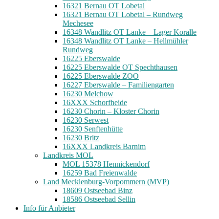
16321 Bernau OT Lobetal
16321 Bernau OT Lobetal – Rundweg
Mechesee
16348 Wandlitz OT Lanke – Lager Koralle
16348 Wandlitz OT Lanke – Hellmühler
Rundweg
16225 Eberswalde
16225 Eberswalde OT Spechthausen
16225 Eberswalde ZOO
16227 Eberswalde – Familiengarten
16230 Melchow
16XXX Schorfheide
16230 Chorin – Kloster Chorin
16230 Serwest
16230 Senftenhütte
16230 Britz
16XXX Landkreis Barnim
Landkreis MOL
MOL 15378 Hennickendorf
16259 Bad Freienwalde
Land Mecklenburg-Vorpommern (MVP)
18609 Ostseebad Binz
18586 Ostseebad Sellin
Info für Anbieter