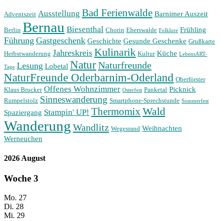
Bad Ferienwalde
Ausstellung
Barnimer Auszeit
Adventszeit
Bernau
Biesenthal
Frühling
Berlin
Chorin
Eberswalde
Folklore
Führung
Gastgeschenk
Geschichte
Gesunde Geschenke
Grußkarte
Kulinarik
Jahreskreis
Küche
Herbstwanderung
Kultur
LebensART-
Natur
Naturfreunde
Lesung
Lobetal
Tage
NaturFreunde Oderbarnim-Oderland
Oberförster
Offenes Wohnzimmer
Picknick
Klaus Brucker
Panketal
Osterfest
Sinneswanderung
Rumpelstolz
Smartphone-Sprechstunde
Sommerfest
Wald
Thermomix
Stampin' UP!
Spaziergang
Wanderung
Wandlitz
Weihnachten
Wegesrand
Werneuchen
2026 August
Woche
3
Mo.
27
Di.
28
Mi.
29