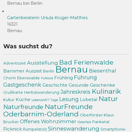
Bernau bei Berlin
Gartenberaterin Ursula Krüger-Matthes
16321
Bernau
Was suchst du?
Bad Ferienwalde
Ausstellung
Adventszeit
Bernau
Biesenthal
Barnimer Auszeit
Berlin
Führung
Frühling
Chorin
Eberswalde
Folklore
Gastgeschenk
Geschichte
Gesunde Geschenke
Kulinarik
Jahreskreis
Grußkarte
Herbstwanderung
Natur
Lesung
Küche
Lobetal
Kultur
LebensART-Tage
NaturFreunde
Naturfreunde
Oderbarnim-Oderland
Oberförster Klaus
Offenes Wohnzimmer
Brucker
Panketal
Osterfest
Sinneswanderung
Picknick
Rumpelstolz
Smartphone-