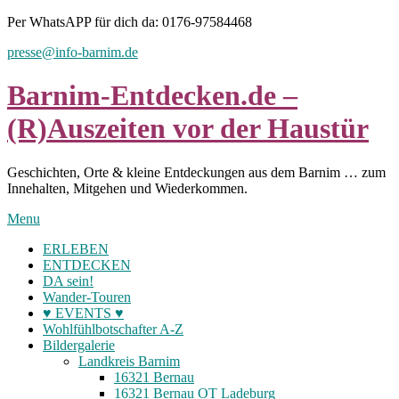
Skip
Per WhatsAPP für dich da: 0176-97584468
to
presse@info-barnim.de
content
Barnim-Entdecken.de –
(R)Auszeiten vor der Haustür
Geschichten, Orte & kleine Entdeckungen aus dem Barnim … zum
Innehalten, Mitgehen und Wiederkommen.
Menu
ERLEBEN
ENTDECKEN
DA sein!
Wander-Touren
♥ EVENTS ♥
Wohlfühlbotschafter A-Z
Bildergalerie
Landkreis Barnim
16321 Bernau
16321 Bernau OT Ladeburg