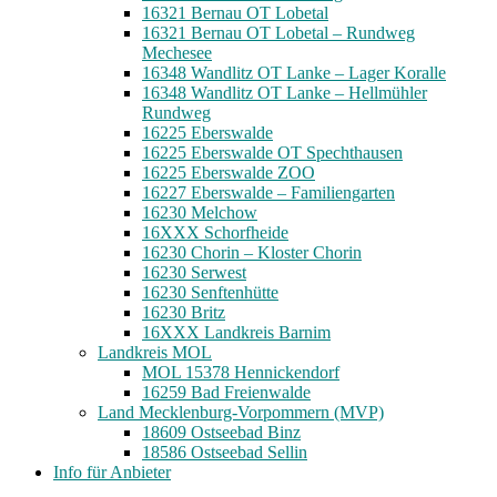
16321 Bernau OT Lobetal
16321 Bernau OT Lobetal – Rundweg
Mechesee
16348 Wandlitz OT Lanke – Lager Koralle
16348 Wandlitz OT Lanke – Hellmühler
Rundweg
16225 Eberswalde
16225 Eberswalde OT Spechthausen
16225 Eberswalde ZOO
16227 Eberswalde – Familiengarten
16230 Melchow
16XXX Schorfheide
16230 Chorin – Kloster Chorin
16230 Serwest
16230 Senftenhütte
16230 Britz
16XXX Landkreis Barnim
Landkreis MOL
MOL 15378 Hennickendorf
16259 Bad Freienwalde
Land Mecklenburg-Vorpommern (MVP)
18609 Ostseebad Binz
18586 Ostseebad Sellin
Info für Anbieter