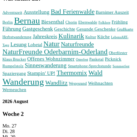
Bad Ferienwalde
Ausstellung
Barnimer Auszeit
Adventszeit
Bernau
Biesenthal
Frühling
Berlin
Chorin
Eberswalde
Folklore
Führung
Gastgeschenk
Geschichte
Gesunde Geschenke
Grußkarte
Kulinarik
Jahreskreis
Küche
Herbstwanderung
Kultur
LebensART-
Natur
Naturfreunde
Lesung
Lobetal
Tage
NaturFreunde Oderbarnim-Oderland
Oberförster
Offenes Wohnzimmer
Picknick
Klaus Brucker
Panketal
Osterfest
Sinneswanderung
Rumpelstolz
Smartphone-Sprechstunde
Sommerfest
Wald
Thermomix
Stampin' UP!
Spaziergang
Wanderung
Wandlitz
Weihnachten
Wegesrand
Werneuchen
2026 August
Woche
2
Mo.
27
Di.
28
Mi.
29