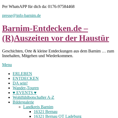
Skip
Per WhatsAPP für dich da: 0176-97584468
to
presse@info-barnim.de
content
Barnim-Entdecken.de –
(R)Auszeiten vor der Haustür
Geschichten, Orte & kleine Entdeckungen aus dem Barnim … zum
Innehalten, Mitgehen und Wiederkommen.
Menu
ERLEBEN
ENTDECKEN
DA sein!
Wander-Touren
♥ EVENTS ♥
Wohlfühlbotschafter A-Z
Bildergalerie
Landkreis Barnim
16321 Bernau
16321 Bernau OT Ladeburg