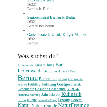
Struktur mit Seele
16321
Bernau b. Berlin
Seniorenbeirat Bernau b. Berlin
16321
Bernau bei Berlin
Gartenberaterin Ursula Krüger-Matthes
16321
Bernau
Was suchst du?
Bad
Ausstellung
Adventszeit
Ferienwalde
Barnimer Auszeit
Berlin
Bernau
Biesenthal
Chorin
Eberswalde
Führung
Gastgeschenk
Frühling
Folklore
Geschichte
Gesunde Geschenke
Grußkarte
Kulinarik
Jahreskreis
Herbstwanderung
Lesung
Küche
Lobetal
Kultur
LebensART-Tage
Natur
NaturFreunde
Naturfreunde