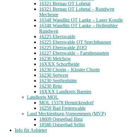
16321 Bernau OT Lobetal
16321 Bernau OT Lobetal – Rundweg
Mechesee
16348 Wandlitz OT Lanke – Lager Koralle
16348 Wandlitz OT Lanke – Hellmühler
Rundweg
16225 Eberswalde
16225 Eberswalde OT Spechthausen
16225 Eberswalde ZOO
16227 Eberswalde – Familiengarten
16230 Melchow
16XXX Schorfheide
16230 Chorin – Kloster Chorin
16230 Serwest
16230 Senftenhütte
16230 Britz
16XXX Landkreis Barnim
Landkreis MOL
MOL 15378 Hennickendorf
16259 Bad Freienwalde
Land Mecklenburg-Vorpommern (MVP)
18609 Ostseebad Binz
18586 Ostseebad Sellin
Info für Anbieter