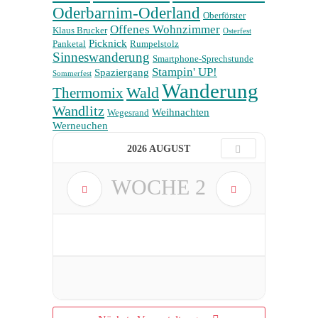
Oderbarnim-Oderland
Oberförster
Offenes Wohnzimmer
Klaus Brucker
Osterfest
Picknick
Panketal
Rumpelstolz
Sinneswanderung
Smartphone-Sprechstunde
Stampin' UP!
Spaziergang
Sommerfest
Wanderung
Wald
Thermomix
Wandlitz
Weihnachten
Wegesrand
Werneuchen
2026 AUGUST
WOCHE
2