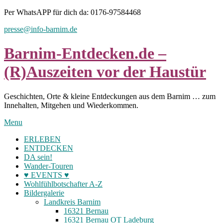
Skip
Per WhatsAPP für dich da: 0176-97584468
to
presse@info-barnim.de
content
Barnim-Entdecken.de –
(R)Auszeiten vor der Haustür
Geschichten, Orte & kleine Entdeckungen aus dem Barnim … zum
Innehalten, Mitgehen und Wiederkommen.
Menu
ERLEBEN
ENTDECKEN
DA sein!
Wander-Touren
♥ EVENTS ♥
Wohlfühlbotschafter A-Z
Bildergalerie
Landkreis Barnim
16321 Bernau
16321 Bernau OT Ladeburg