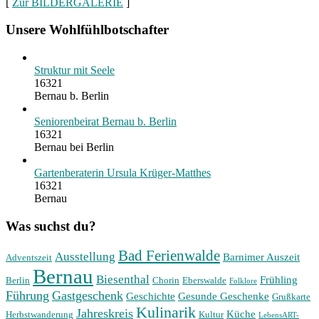
[
Zur BILDERGALERIE
]
Unsere Wohlfühlbotschafter
Struktur mit Seele
16321
Bernau b. Berlin
Seniorenbeirat Bernau b. Berlin
16321
Bernau bei Berlin
Gartenberaterin Ursula Krüger-Matthes
16321
Bernau
Was suchst du?
Bad Ferienwalde
Ausstellung
Barnimer Auszeit
Adventszeit
Bernau
Biesenthal
Frühling
Berlin
Chorin
Eberswalde
Folklore
Führung
Gastgeschenk
Geschichte
Gesunde Geschenke
Grußkarte
Kulinarik
Jahreskreis
Küche
Herbstwanderung
Kultur
LebensART-