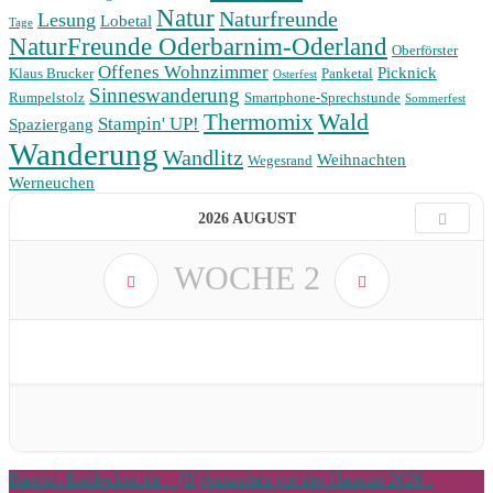
Natur
Naturfreunde
Lesung
Lobetal
Tage
NaturFreunde Oderbarnim-Oderland
Oberförster
Offenes Wohnzimmer
Picknick
Klaus Brucker
Panketal
Osterfest
Sinneswanderung
Rumpelstolz
Smartphone-Sprechstunde
Sommerfest
Wald
Thermomix
Stampin' UP!
Spaziergang
Wanderung
Wandlitz
Weihnachten
Wegesrand
Werneuchen
2026 AUGUST
WOCHE
2
Barnim-Entdecken.de – (R)Auszeiten vor der Haustür 2026 .