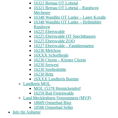
16321 Bernau OT Lobetal
16321 Bernau OT Lobetal – Rundweg
Mechesee
16348 Wandlitz OT Lanke – Lager Koralle
16348 Wandlitz OT Lanke – Hellmühler
Rundweg
16225 Eberswalde
16225 Eberswalde OT Spechthausen
16225 Eberswalde ZOO
16227 Eberswalde – Familiengarten
16230 Melchow
16XXX Schorfheide
16230 Chorin – Kloster Chorin
16230 Serwest
16230 Senftenhütte
16230 Britz
16XXX Landkreis Barnim
Landkreis MOL
MOL 15378 Hennickendorf
16259 Bad Freienwalde
Land Mecklenburg-Vorpommern (MVP)
18609 Ostseebad Binz
18586 Ostseebad Sellin
Info für Anbieter