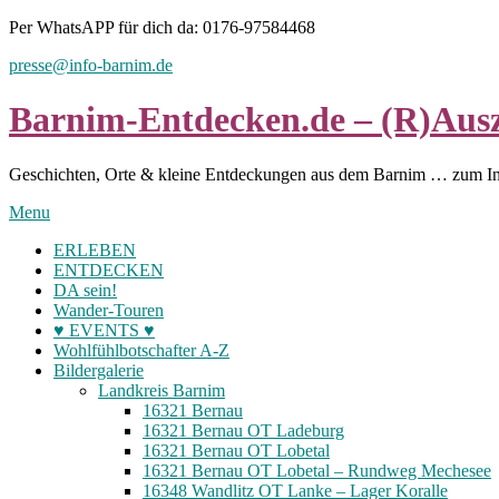
Skip
Per WhatsAPP für dich da: 0176-97584468
to
presse@info-barnim.de
content
Barnim-Entdecken.de – (R)Ausz
Geschichten, Orte & kleine Entdeckungen aus dem Barnim … zum I
Menu
ERLEBEN
ENTDECKEN
DA sein!
Wander-Touren
♥ EVENTS ♥
Wohlfühlbotschafter A-Z
Bildergalerie
Landkreis Barnim
16321 Bernau
16321 Bernau OT Ladeburg
16321 Bernau OT Lobetal
16321 Bernau OT Lobetal – Rundweg Mechesee
16348 Wandlitz OT Lanke – Lager Koralle