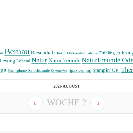
Bernau
Führun
Biesenthal
Frühling
in
Chorin
Eberswalde
Folklore
Natur
NaturFreunde Ode
Naturfreunde
Lesung
Lobetal
The
ung
Stampin' UP!
Spaziergang
Smartphone-Sprechstunde
Sommerfest
2026 AUGUST
WOCHE
2