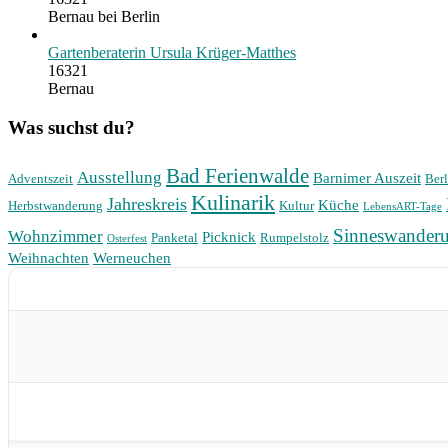
Bernau bei Berlin
Gartenberaterin Ursula Krüger-Matthes
16321
Bernau
Was suchst du?
Bad Ferienwalde
Ausstellung
Barnimer Auszeit
Adventszeit
Berl
Kulinarik
Jahreskreis
Küche
Herbstwanderung
Kultur
LebensART-Tage
Sinneswander
Wohnzimmer
Picknick
Panketal
Rumpelstolz
Osterfest
Weihnachten
Werneuchen