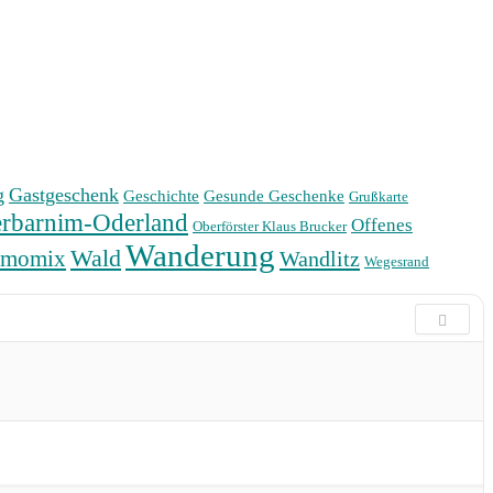
g
Gastgeschenk
Geschichte
Gesunde Geschenke
Grußkarte
rbarnim-Oderland
Offenes
Oberförster Klaus Brucker
Wanderung
Wald
rmomix
Wandlitz
Wegesrand