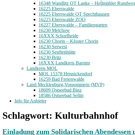
16348 Wandlitz OT Lanke – Hellmühler Rundwe
16225 Eberswalde
16225 Eberswalde OT Spechthausen
16225 Eberswalde ZOO
16227 Eberswalde – Familiengarten
16230 Melchow
16XXX Schorfheide
16230 Chorin – Kloster Chorin
16230 Serwest
16230 Senftenhütte
16230 Britz
16XXX Landkreis Barnim
Landkreis MOL
MOL 15378 Hennickendorf
16259 Bad Freienwalde
Land Mecklenburg-Vorpommern (MVP)
18609 Ostseebad Binz
18586 Ostseebad Sellin
Info für Anbieter
Schlagwort:
Kulturbahnhof
Einladung zum Solidarischen Abendessen u