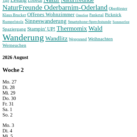
Lesung
Lobetal
Tage
NaturFreunde Oderbarnim-Oderland
Oberförster
Offenes Wohnzimmer
Picknick
Klaus Brucker
Panketal
Osterfest
Sinneswanderung
Rumpelstolz
Smartphone-Sprechstunde
Sommerfest
Wald
Thermomix
Stampin' UP!
Spaziergang
Wanderung
Wandlitz
Weihnachten
Wegesrand
Werneuchen
2026 August
Woche
2
Mo.
27
Di.
28
Mi.
29
Do.
30
Fr.
31
Sa.
1
So.
2
Mo.
3
Di.
4
Mi.
5