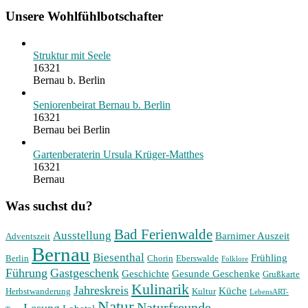
Unsere Wohlfühlbotschafter
Struktur mit Seele
16321
Bernau b. Berlin
Seniorenbeirat Bernau b. Berlin
16321
Bernau bei Berlin
Gartenberaterin Ursula Krüger-Matthes
16321
Bernau
Was suchst du?
Bad Ferienwalde
Ausstellung
Barnimer Auszeit
Adventszeit
Bernau
Biesenthal
Frühling
Berlin
Chorin
Eberswalde
Folklore
Führung
Gastgeschenk
Geschichte
Gesunde Geschenke
Grußkarte
Kulinarik
Jahreskreis
Küche
Herbstwanderung
Kultur
LebensART-
Natur
Naturfreunde