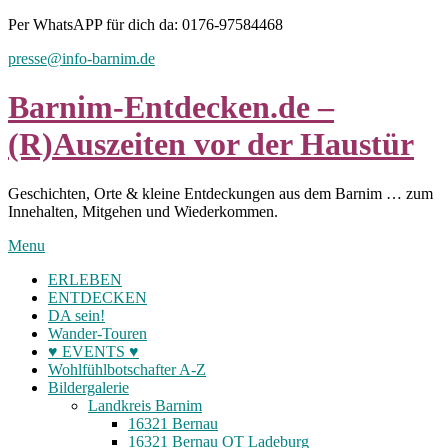
Skip
Per WhatsAPP für dich da: 0176-97584468
to
presse@info-barnim.de
content
Barnim-Entdecken.de –
(R)Auszeiten vor der Haustür
Geschichten, Orte & kleine Entdeckungen aus dem Barnim … zum
Innehalten, Mitgehen und Wiederkommen.
Menu
ERLEBEN
ENTDECKEN
DA sein!
Wander-Touren
♥ EVENTS ♥
Wohlfühlbotschafter A-Z
Bildergalerie
Landkreis Barnim
16321 Bernau
16321 Bernau OT Ladeburg