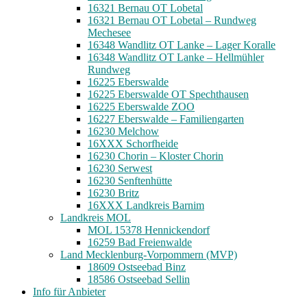
16321 Bernau OT Lobetal
16321 Bernau OT Lobetal – Rundweg
Mechesee
16348 Wandlitz OT Lanke – Lager Koralle
16348 Wandlitz OT Lanke – Hellmühler
Rundweg
16225 Eberswalde
16225 Eberswalde OT Spechthausen
16225 Eberswalde ZOO
16227 Eberswalde – Familiengarten
16230 Melchow
16XXX Schorfheide
16230 Chorin – Kloster Chorin
16230 Serwest
16230 Senftenhütte
16230 Britz
16XXX Landkreis Barnim
Landkreis MOL
MOL 15378 Hennickendorf
16259 Bad Freienwalde
Land Mecklenburg-Vorpommern (MVP)
18609 Ostseebad Binz
18586 Ostseebad Sellin
Info für Anbieter