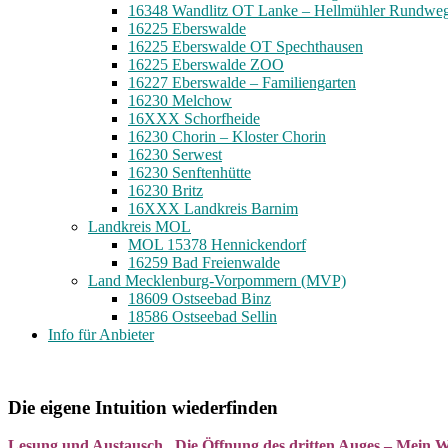
16348 Wandlitz OT Lanke – Hellmühler Rundwe
16225 Eberswalde
16225 Eberswalde OT Spechthausen
16225 Eberswalde ZOO
16227 Eberswalde – Familiengarten
16230 Melchow
16XXX Schorfheide
16230 Chorin – Kloster Chorin
16230 Serwest
16230 Senftenhütte
16230 Britz
16XXX Landkreis Barnim
Landkreis MOL
MOL 15378 Hennickendorf
16259 Bad Freienwalde
Land Mecklenburg-Vorpommern (MVP)
18609 Ostseebad Binz
18586 Ostseebad Sellin
Info für Anbieter
Die eigene Intuition wiederfinden
Lesung und Austausch „Die Öffnung des dritten Auges – Mein Weg