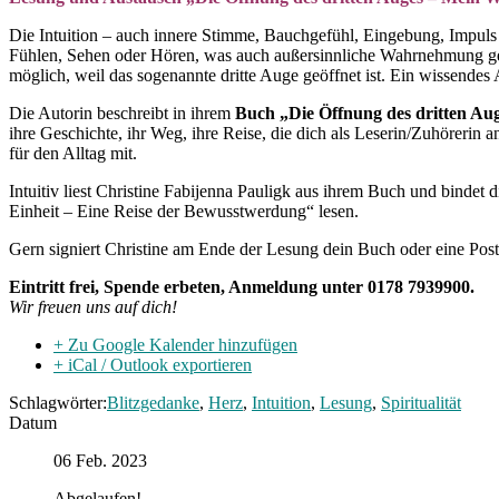
Die Intuition – auch innere Stimme, Bauchgefühl, Eingebung, Impuls o
Fühlen, Sehen oder Hören, was auch außersinnliche Wahrnehmung ge
möglich, weil das sogenannte dritte Auge geöffnet ist. Ein wissendes 
Die Autorin beschreibt in ihrem
Buch „Die Öffnung des dritten Auge
ihre Geschichte, ihr Weg, ihre Reise, die dich als Leserin/Zuhörerin
für den Alltag mit.
Intuitiv liest Christine Fabijenna Pauligk aus ihrem Buch und bindet 
Einheit – Eine Reise der Bewusstwerdung“ lesen.
Gern signiert Christine am Ende der Lesung dein Buch oder eine Post
Eintritt frei, Spende erbeten, Anmeldung unter 0178 7939900.
Wir freuen uns auf dich!
+ Zu Google Kalender hinzufügen
+ iCal / Outlook exportieren
Schlagwörter:
Blitzgedanke
,
Herz
,
Intuition
,
Lesung
,
Spiritualität
Datum
06 Feb. 2023
Abgelaufen!