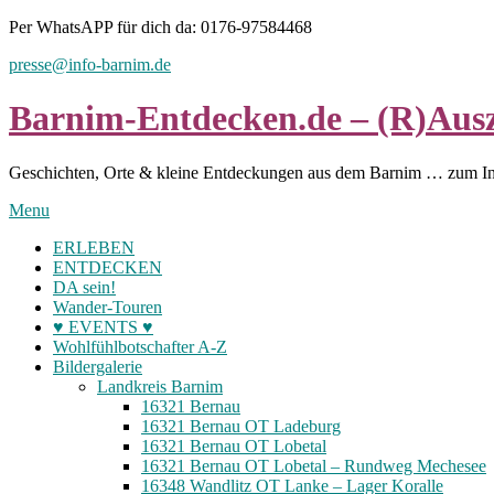
Skip
Per WhatsAPP für dich da: 0176-97584468
to
presse@info-barnim.de
content
Barnim-Entdecken.de – (R)Ausz
Geschichten, Orte & kleine Entdeckungen aus dem Barnim … zum I
Menu
ERLEBEN
ENTDECKEN
DA sein!
Wander-Touren
♥ EVENTS ♥
Wohlfühlbotschafter A-Z
Bildergalerie
Landkreis Barnim
16321 Bernau
16321 Bernau OT Ladeburg
16321 Bernau OT Lobetal
16321 Bernau OT Lobetal – Rundweg Mechesee
16348 Wandlitz OT Lanke – Lager Koralle