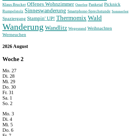
Offenes Wohnzimmer
Picknick
Klaus Brucker
Panketal
Osterfest
Sinneswanderung
Rumpelstolz
Smartphone-Sprechstunde
Sommerfest
Wald
Thermomix
Stampin' UP!
Spaziergang
Wanderung
Wandlitz
Weihnachten
Wegesrand
Werneuchen
2026 August
Woche
2
Mo.
27
Di.
28
Mi.
29
Do.
30
Fr.
31
Sa.
1
So.
2
Mo.
3
Di.
4
Mi.
5
Do.
6
Fr.
7