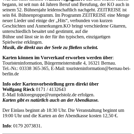
begann, ist seit nun 44 Jahren Beruf und Berufung, der KO auch in
seinem 52. Bühnenjahr leidenschaftlich nachgeht. ZEITREISE ist
sein 84. Bühnenprogramm. Im Programm ZEITREISE eine Menge
neuer Lieder und einige der „Hits“, verbunden von kurzen
Geschichten und Anmerkungen.KO bringt verschiedene Gitarren,
unterschiedlich besaitet und gestimmt, auf die
Bühne und lässt sie in der für ihn typischen, einzigartigen
Spielweise erklingen.
Musik, die direkt aus der Seele zu fließen scheint.
Karten können im Vorverkauf erworben werden über
:
Touristeninformation, Bürgermeisterstraße 4, 16321 Bernau.
Tel.-Nr.: 03338 365-365, E-Mail: touristeninformation@bernau-bei-
berlin.de
Info oder Kartenvorbestellung gern direkt über
Wolfgang Rieck
0171 / 4132643
E-Mail folkloregruppe@rumpelstolz.de erfolgen.
Karten gibt es natürlich auch an der Abendkasse.
Der Einlass beginnt ab 18:30 Uhr. Die Veranstaltung beginnt um
19:00 Uhr und die Karten an der Abendkasse kosten 12,50 €.
Info
: 0179 2073831.