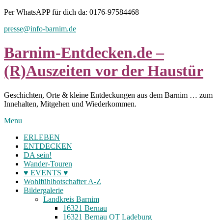
Skip
Per WhatsAPP für dich da: 0176-97584468
to
presse@info-barnim.de
content
Barnim-Entdecken.de –
(R)Auszeiten vor der Haustür
Geschichten, Orte & kleine Entdeckungen aus dem Barnim … zum
Innehalten, Mitgehen und Wiederkommen.
Menu
ERLEBEN
ENTDECKEN
DA sein!
Wander-Touren
♥ EVENTS ♥
Wohlfühlbotschafter A-Z
Bildergalerie
Landkreis Barnim
16321 Bernau
16321 Bernau OT Ladeburg