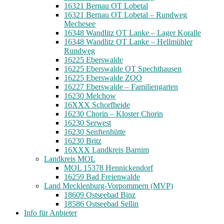
16321 Bernau OT Lobetal
16321 Bernau OT Lobetal – Rundweg
Mechesee
16348 Wandlitz OT Lanke – Lager Koralle
16348 Wandlitz OT Lanke – Hellmühler
Rundweg
16225 Eberswalde
16225 Eberswalde OT Spechthausen
16225 Eberswalde ZOO
16227 Eberswalde – Familiengarten
16230 Melchow
16XXX Schorfheide
16230 Chorin – Kloster Chorin
16230 Serwest
16230 Senftenhütte
16230 Britz
16XXX Landkreis Barnim
Landkreis MOL
MOL 15378 Hennickendorf
16259 Bad Freienwalde
Land Mecklenburg-Vorpommern (MVP)
18609 Ostseebad Binz
18586 Ostseebad Sellin
Info für Anbieter