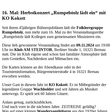
16. Mal: Herbstkonzert „Rumpelstolz lädt ein“ mit
KO Kokott
Seit ihrem 45jährigen Bühnenjubiläum lädt die
Folkloregruppe
Rumpelstolz
, nun mehr zum 16. Mal zu der Veranstaltungsreihe
„Rumpelstolz lädt Kollegen zum gemeinsamen Musizieren ein.
Diese lieb gewonnene Veranstaltung findet am
09.11.2024
um 19:00
Uhr im
Klub AM STEINTOR
, Berliner Straße 1, 16321 Bernau
statt. Die im Klub eigene und schon fast familiäre Atmosphäre lädt
zum Genießen, Nachdenken und Mitmachen ein.
Die Karten können an der Abendkasse oder in der
Touristeninformation, Bürgermeisterstraße 4 in 16321 Bernau
erworben werden.
Unser Gast in diesem Jahr ist
KO Kokott
. Er ist Mitbegründer der
legendären Gruppe
Wachholder
und seit Jahren als Musiker
unterwegs. Er spielt seit 60 Jahren Gitarre.
Anlass genug, zurückzublicken.
Und nach vorn in die nächsten Jahre. ZEITREISE gefällig?
Was auf einer kleinen
Wandervogelgitarre
aus den 1920er Jahren