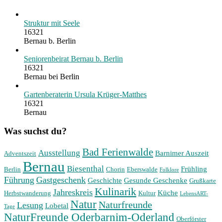
Struktur mit Seele
16321
Bernau b. Berlin
Seniorenbeirat Bernau b. Berlin
16321
Bernau bei Berlin
Gartenberaterin Ursula Krüger-Matthes
16321
Bernau
Was suchst du?
Bad Ferienwalde
Ausstellung
Barnimer Auszeit
Adventszeit
Bernau
Biesenthal
Frühling
Berlin
Chorin
Eberswalde
Folklore
Führung
Gastgeschenk
Geschichte
Gesunde Geschenke
Grußkarte
Kulinarik
Jahreskreis
Küche
Herbstwanderung
Kultur
LebensART-
Natur
Naturfreunde
Lesung
Lobetal
Tage
NaturFreunde Oderbarnim-Oderland
Oberförster