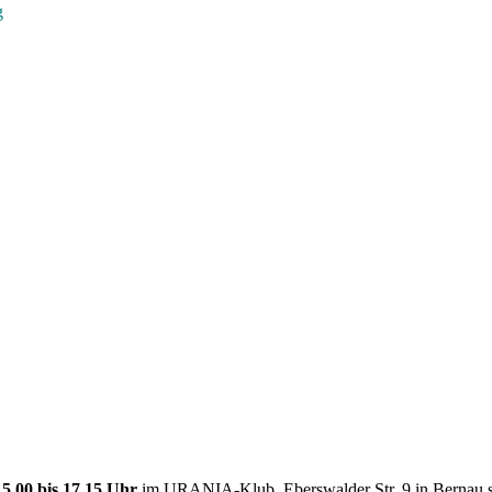
g
15.00 bis 17.15 Uhr
im URANIA-Klub, Eberswalder Str. 9 in Bernau st