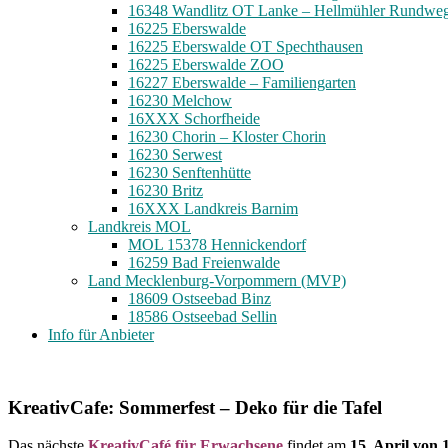
16348 Wandlitz OT Lanke – Hellmühler Rundwe
16225 Eberswalde
16225 Eberswalde OT Spechthausen
16225 Eberswalde ZOO
16227 Eberswalde – Familiengarten
16230 Melchow
16XXX Schorfheide
16230 Chorin – Kloster Chorin
16230 Serwest
16230 Senftenhütte
16230 Britz
16XXX Landkreis Barnim
Landkreis MOL
MOL 15378 Hennickendorf
16259 Bad Freienwalde
Land Mecklenburg-Vorpommern (MVP)
18609 Ostseebad Binz
18586 Ostseebad Sellin
Info für Anbieter
KreativCafe: Sommerfest – Deko für die Tafel
Das nächste
KreativCafé für Erwachsene
findet am
15. April von