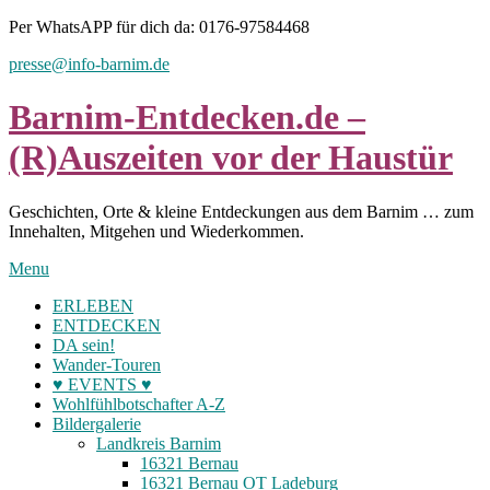
Skip
Per WhatsAPP für dich da: 0176-97584468
to
presse@info-barnim.de
content
Barnim-Entdecken.de –
(R)Auszeiten vor der Haustür
Geschichten, Orte & kleine Entdeckungen aus dem Barnim … zum
Innehalten, Mitgehen und Wiederkommen.
Menu
ERLEBEN
ENTDECKEN
DA sein!
Wander-Touren
♥ EVENTS ♥
Wohlfühlbotschafter A-Z
Bildergalerie
Landkreis Barnim
16321 Bernau
16321 Bernau OT Ladeburg