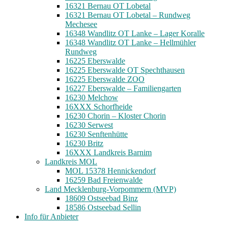
16321 Bernau OT Lobetal
16321 Bernau OT Lobetal – Rundweg
Mechesee
16348 Wandlitz OT Lanke – Lager Koralle
16348 Wandlitz OT Lanke – Hellmühler
Rundweg
16225 Eberswalde
16225 Eberswalde OT Spechthausen
16225 Eberswalde ZOO
16227 Eberswalde – Familiengarten
16230 Melchow
16XXX Schorfheide
16230 Chorin – Kloster Chorin
16230 Serwest
16230 Senftenhütte
16230 Britz
16XXX Landkreis Barnim
Landkreis MOL
MOL 15378 Hennickendorf
16259 Bad Freienwalde
Land Mecklenburg-Vorpommern (MVP)
18609 Ostseebad Binz
18586 Ostseebad Sellin
Info für Anbieter