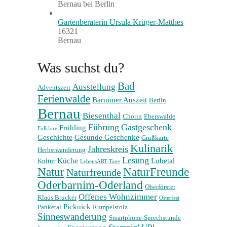
Bernau bei Berlin
Gartenberaterin Ursula Krüger-Matthes
16321
Bernau
Was suchst du?
Bad
Ausstellung
Adventszeit
Ferienwalde
Barnimer Auszeit
Berlin
Bernau
Biesenthal
Chorin
Eberswalde
Führung
Gastgeschenk
Frühling
Folklore
Geschichte
Gesunde Geschenke
Grußkarte
Kulinarik
Jahreskreis
Herbstwanderung
Lesung
Küche
Lobetal
Kultur
LebensART-Tage
Natur
NaturFreunde
Naturfreunde
Oderbarnim-Oderland
Oberförster
Offenes Wohnzimmer
Klaus Brucker
Osterfest
Picknick
Panketal
Rumpelstolz
Sinneswanderung
Smartphone-Sprechstunde