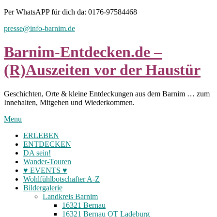
Skip
Per WhatsAPP für dich da: 0176-97584468
to
presse@info-barnim.de
content
Barnim-Entdecken.de –
(R)Auszeiten vor der Haustür
Geschichten, Orte & kleine Entdeckungen aus dem Barnim … zum
Innehalten, Mitgehen und Wiederkommen.
Menu
ERLEBEN
ENTDECKEN
DA sein!
Wander-Touren
♥ EVENTS ♥
Wohlfühlbotschafter A-Z
Bildergalerie
Landkreis Barnim
16321 Bernau
16321 Bernau OT Ladeburg