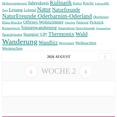
Kulinarik
Jahreskreis
Küche
Herbstwanderung
Kultur
LebensART-
Natur
Naturfreunde
Lesung
Lobetal
Tage
NaturFreunde Oderbarnim-Oderland
Oberförster
Offenes Wohnzimmer
Picknick
Klaus Brucker
Panketal
Osterfest
Sinneswanderung
Rumpelstolz
Smartphone-Sprechstunde
Sommerfest
Wald
Thermomix
Stampin' UP!
Spaziergang
Wanderung
Wandlitz
Weihnachten
Wegesrand
Werneuchen
2026 AUGUST
WOCHE
2