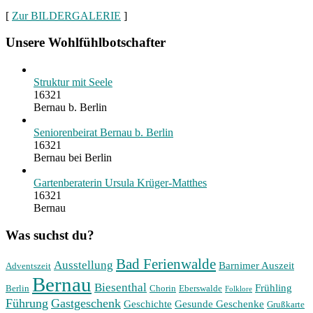
[
Zur BILDERGALERIE
]
Unsere Wohlfühlbotschafter
Struktur mit Seele
16321
Bernau b. Berlin
Seniorenbeirat Bernau b. Berlin
16321
Bernau bei Berlin
Gartenberaterin Ursula Krüger-Matthes
16321
Bernau
Was suchst du?
Bad Ferienwalde
Ausstellung
Barnimer Auszeit
Adventszeit
Bernau
Biesenthal
Frühling
Berlin
Chorin
Eberswalde
Folklore
Führung
Gastgeschenk
Geschichte
Gesunde Geschenke
Grußkarte