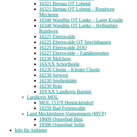
16321 Bernau OT Lobetal
16321 Bernau OT Lobetal – Rundweg
Mechesee
16348 Wandlitz OT Lanke – Lager Koralle
16348 Wandlitz OT Lanke – Hellmühler
Rundweg
16225 Eberswalde
16225 Eberswalde OT Spechthausen
16225 Eberswalde ZOO
16227 Eberswalde – Familiengarten
16230 Melchow
16XXX Schorfheide
16230 Chorin – Kloster Chorin
16230 Serwest
16230 Senftenhütte
16230 Britz
16XXX Landkreis Barnim
Landkreis MOL
MOL 15378 Hennickendorf
16259 Bad Freienwalde
Land Mecklenburg-Vorpommern (MVP)
18609 Ostseebad Binz
18586 Ostseebad Sellin
Info für Anbieter