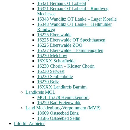
16321 Bernau OT Lobetal
16321 Bernau OT Lobetal – Rundweg
Mechesee
16348 Wandlitz OT Lanke – Lager Koralle
16348 Wandlitz OT Lanke – Hellmühler
Rundweg
16225 Eberswalde
16225 Eberswalde OT Spechthausen
16225 Eberswalde ZOO
16227 Eberswalde – Familiengarten
16230 Melchow
16XXX Schorfheide
16230 Chorin – Kloster Chorin
16230 Serwest
16230 Senftenhütte
16230 Britz
16XXX Landkreis Barnim
Landkreis MOL
MOL 15378 Hennickendorf
16259 Bad Freienwalde
Land Mecklenburg-Vorpommern (MVP)
18609 Ostseebad Binz
18586 Ostseebad Sellin
Info für Anbieter