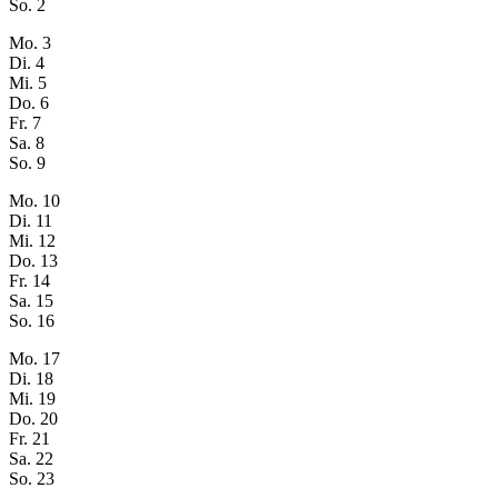
So.
2
Mo.
3
Di.
4
Mi.
5
Do.
6
Fr.
7
Sa.
8
So.
9
Mo.
10
Di.
11
Mi.
12
Do.
13
Fr.
14
Sa.
15
So.
16
Mo.
17
Di.
18
Mi.
19
Do.
20
Fr.
21
Sa.
22
So.
23