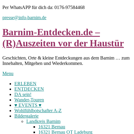
Skip
Per WhatsAPP für dich da: 0176-97584468
to
presse@info-barnim.de
content
Barnim-Entdecken.de –
(R)Auszeiten vor der Haustür
Geschichten, Orte & kleine Entdeckungen aus dem Barnim … zum
Innehalten, Mitgehen und Wiederkommen.
Menu
ERLEBEN
ENTDECKEN
DA sein!
Wander-Touren
♥ EVENTS ♥
Wohlfühlbotschafter A-Z
Bildergalerie
Landkreis Barnim
16321 Bernau
16321 Bernau OT Ladeburg