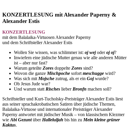
KONZERTLESUNG mit Alexander Paperny &
Alexander Estis
KONZERTLESUNG
mit dem Balalaika-Virtuosen Alexander Paperny
und dem Schriftsteller Alexander Estis
Wollen Sie wissen, was schlimmer ist:
oj wej
oder
oj oj
?
Inwiefern eine jüdische Mutter genau wie alle anderen Mütter
ist – aber nur fast?
Warum geteilte
Zores
doppelte
Zores
sind?
Wovon die ganze
Mischpoche
sofort
meschugge
wird?
Was sich mit
Mojsche
zutrug, als er ein
Goj
wurde?
Ob Jesus Jude war?
Und warum statt
Risches
lieber
Bronfn
machen soll?
Schriftsteller und Kurt-Tucholsky-Preisträger Alexander Estis liest
aus seiner sprachakrobatischen Satiren über jüdische Themen,
Balalaika-Virtuose und internationaler Preisträger Alexander
Paperny antwortet mit jüdischer Musik – von klassischem Klezmer
wie
Abi Gezunt
über
Halleluljah
bis hin zu
Mein kleine grüner
Kaktus
.