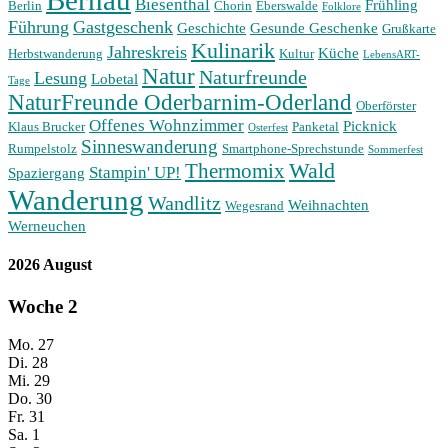
Bernau
Biesenthal
Frühling
Berlin
Chorin
Eberswalde
Folklore
Führung
Gastgeschenk
Geschichte
Gesunde Geschenke
Grußkarte
Kulinarik
Jahreskreis
Küche
Herbstwanderung
Kultur
LebensART-
Natur
Naturfreunde
Lesung
Lobetal
Tage
NaturFreunde Oderbarnim-Oderland
Oberförster
Offenes Wohnzimmer
Picknick
Klaus Brucker
Panketal
Osterfest
Sinneswanderung
Rumpelstolz
Smartphone-Sprechstunde
Sommerfest
Wald
Thermomix
Stampin' UP!
Spaziergang
Wanderung
Wandlitz
Weihnachten
Wegesrand
Werneuchen
2026 August
Woche
2
Mo.
27
Di.
28
Mi.
29
Do.
30
Fr.
31
Sa.
1