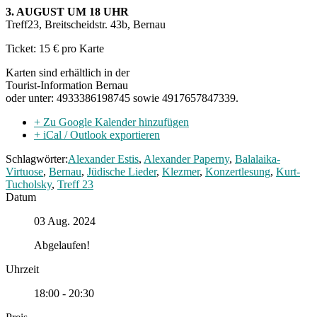
3. AUGUST UM 18 UHR
Treff23, Breitscheidstr. 43b, Bernau
Ticket: 15 € pro Karte
Karten sind erhältlich in der
Tourist-Information Bernau
oder unter: 4933386198745 sowie 4917657847339.
+ Zu Google Kalender hinzufügen
+ iCal / Outlook exportieren
Schlagwörter:
Alexander Estis
,
Alexander Paperny
,
Balalaika-
Virtuose
,
Bernau
,
Jüdische Lieder
,
Klezmer
,
Konzertlesung
,
Kurt-
Tucholsky
,
Treff 23
Datum
03 Aug. 2024
Abgelaufen!
Uhrzeit
18:00 - 20:30