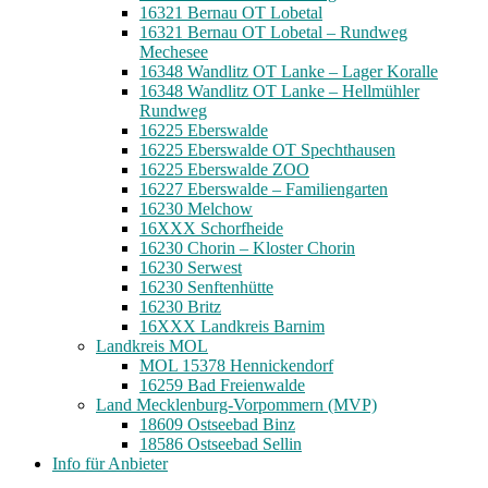
16321 Bernau OT Lobetal
16321 Bernau OT Lobetal – Rundweg
Mechesee
16348 Wandlitz OT Lanke – Lager Koralle
16348 Wandlitz OT Lanke – Hellmühler
Rundweg
16225 Eberswalde
16225 Eberswalde OT Spechthausen
16225 Eberswalde ZOO
16227 Eberswalde – Familiengarten
16230 Melchow
16XXX Schorfheide
16230 Chorin – Kloster Chorin
16230 Serwest
16230 Senftenhütte
16230 Britz
16XXX Landkreis Barnim
Landkreis MOL
MOL 15378 Hennickendorf
16259 Bad Freienwalde
Land Mecklenburg-Vorpommern (MVP)
18609 Ostseebad Binz
18586 Ostseebad Sellin
Info für Anbieter