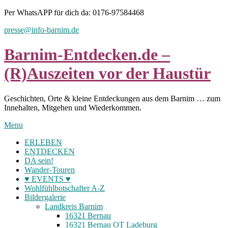
Skip
Per WhatsAPP für dich da: 0176-97584468
to
presse@info-barnim.de
content
Barnim-Entdecken.de –
(R)Auszeiten vor der Haustür
Geschichten, Orte & kleine Entdeckungen aus dem Barnim … zum
Innehalten, Mitgehen und Wiederkommen.
Menu
ERLEBEN
ENTDECKEN
DA sein!
Wander-Touren
♥ EVENTS ♥
Wohlfühlbotschafter A-Z
Bildergalerie
Landkreis Barnim
16321 Bernau
16321 Bernau OT Ladeburg