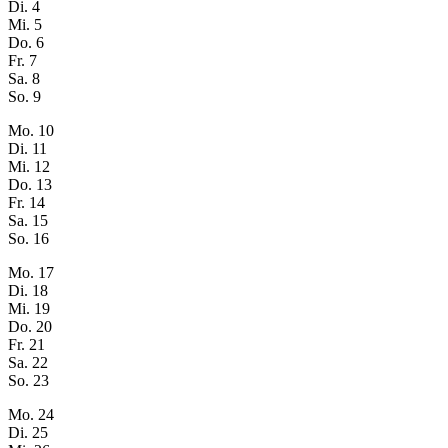
Di.
4
Mi.
5
Do.
6
Fr.
7
Sa.
8
So.
9
Mo.
10
Di.
11
Mi.
12
Do.
13
Fr.
14
Sa.
15
So.
16
Mo.
17
Di.
18
Mi.
19
Do.
20
Fr.
21
Sa.
22
So.
23
Mo.
24
Di.
25