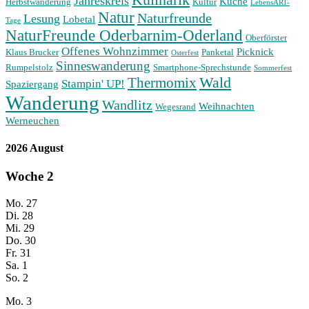
Jahreskreis
Küche
Herbstwanderung
Kultur
LebensART-
Natur
Naturfreunde
Lesung
Lobetal
Tage
NaturFreunde Oderbarnim-Oderland
Oberförster
Offenes Wohnzimmer
Picknick
Klaus Brucker
Panketal
Osterfest
Sinneswanderung
Rumpelstolz
Smartphone-Sprechstunde
Sommerfest
Wald
Thermomix
Stampin' UP!
Spaziergang
Wanderung
Wandlitz
Weihnachten
Wegesrand
Werneuchen
2026 August
Woche
2
Mo.
27
Di.
28
Mi.
29
Do.
30
Fr.
31
Sa.
1
So.
2
Mo.
3