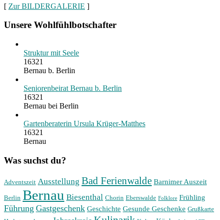
[
Zur BILDERGALERIE
]
Unsere Wohlfühlbotschafter
Struktur mit Seele
16321
Bernau b. Berlin
Seniorenbeirat Bernau b. Berlin
16321
Bernau bei Berlin
Gartenberaterin Ursula Krüger-Matthes
16321
Bernau
Was suchst du?
Bad Ferienwalde
Ausstellung
Barnimer Auszeit
Adventszeit
Bernau
Biesenthal
Frühling
Berlin
Chorin
Eberswalde
Folklore
Führung
Gastgeschenk
Geschichte
Gesunde Geschenke
Grußkarte
Kulinarik