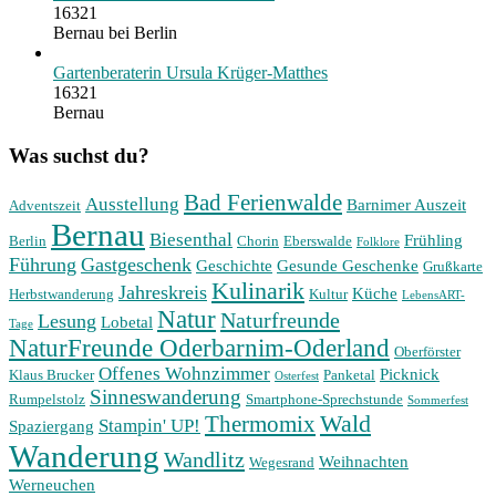
16321
Bernau bei Berlin
Gartenberaterin Ursula Krüger-Matthes
16321
Bernau
Was suchst du?
Bad Ferienwalde
Ausstellung
Barnimer Auszeit
Adventszeit
Bernau
Biesenthal
Frühling
Berlin
Chorin
Eberswalde
Folklore
Führung
Gastgeschenk
Geschichte
Gesunde Geschenke
Grußkarte
Kulinarik
Jahreskreis
Küche
Herbstwanderung
Kultur
LebensART-
Natur
Naturfreunde
Lesung
Lobetal
Tage
NaturFreunde Oderbarnim-Oderland
Oberförster
Offenes Wohnzimmer
Picknick
Klaus Brucker
Panketal
Osterfest
Sinneswanderung
Rumpelstolz
Smartphone-Sprechstunde
Sommerfest
Wald
Thermomix
Stampin' UP!
Spaziergang
Wanderung
Wandlitz
Weihnachten
Wegesrand
Werneuchen