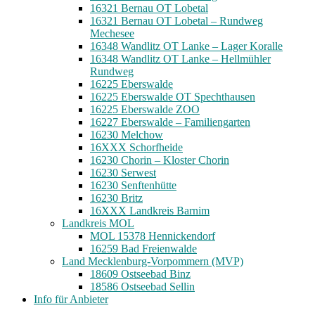
16321 Bernau OT Lobetal
16321 Bernau OT Lobetal – Rundweg
Mechesee
16348 Wandlitz OT Lanke – Lager Koralle
16348 Wandlitz OT Lanke – Hellmühler
Rundweg
16225 Eberswalde
16225 Eberswalde OT Spechthausen
16225 Eberswalde ZOO
16227 Eberswalde – Familiengarten
16230 Melchow
16XXX Schorfheide
16230 Chorin – Kloster Chorin
16230 Serwest
16230 Senftenhütte
16230 Britz
16XXX Landkreis Barnim
Landkreis MOL
MOL 15378 Hennickendorf
16259 Bad Freienwalde
Land Mecklenburg-Vorpommern (MVP)
18609 Ostseebad Binz
18586 Ostseebad Sellin
Info für Anbieter