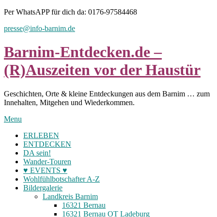
Skip
Per WhatsAPP für dich da: 0176-97584468
to
presse@info-barnim.de
content
Barnim-Entdecken.de –
(R)Auszeiten vor der Haustür
Geschichten, Orte & kleine Entdeckungen aus dem Barnim … zum
Innehalten, Mitgehen und Wiederkommen.
Menu
ERLEBEN
ENTDECKEN
DA sein!
Wander-Touren
♥ EVENTS ♥
Wohlfühlbotschafter A-Z
Bildergalerie
Landkreis Barnim
16321 Bernau
16321 Bernau OT Ladeburg