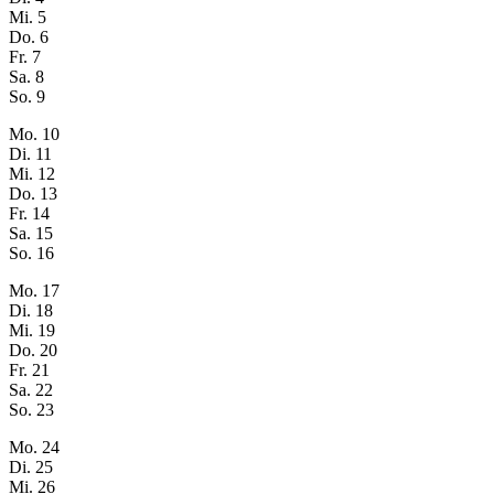
Mi.
5
Do.
6
Fr.
7
Sa.
8
So.
9
Mo.
10
Di.
11
Mi.
12
Do.
13
Fr.
14
Sa.
15
So.
16
Mo.
17
Di.
18
Mi.
19
Do.
20
Fr.
21
Sa.
22
So.
23
Mo.
24
Di.
25
Mi.
26