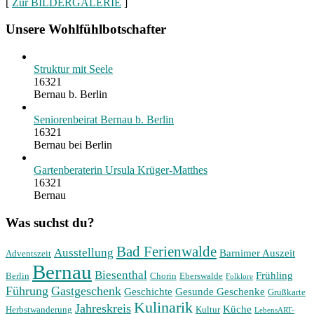
[
Zur BILDERGALERIE
]
Unsere Wohlfühlbotschafter
Struktur mit Seele
16321
Bernau b. Berlin
Seniorenbeirat Bernau b. Berlin
16321
Bernau bei Berlin
Gartenberaterin Ursula Krüger-Matthes
16321
Bernau
Was suchst du?
Bad Ferienwalde
Ausstellung
Barnimer Auszeit
Adventszeit
Bernau
Biesenthal
Frühling
Berlin
Chorin
Eberswalde
Folklore
Führung
Gastgeschenk
Geschichte
Gesunde Geschenke
Grußkarte
Kulinarik
Jahreskreis
Küche
Herbstwanderung
Kultur
LebensART-