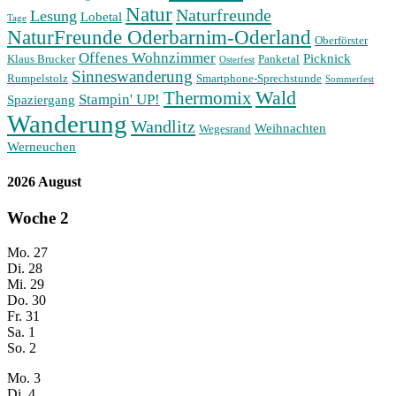
Natur
Naturfreunde
Lesung
Lobetal
Tage
NaturFreunde Oderbarnim-Oderland
Oberförster
Offenes Wohnzimmer
Picknick
Klaus Brucker
Panketal
Osterfest
Sinneswanderung
Rumpelstolz
Smartphone-Sprechstunde
Sommerfest
Wald
Thermomix
Stampin' UP!
Spaziergang
Wanderung
Wandlitz
Weihnachten
Wegesrand
Werneuchen
2026 August
Woche
2
Mo.
27
Di.
28
Mi.
29
Do.
30
Fr.
31
Sa.
1
So.
2
Mo.
3
Di.
4