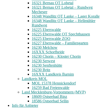
16321 Bernau OT Lobetal
16321 Bernau OT Lobetal – Rundweg
Mechesee
16348 Wandlitz OT Lanke – Lager Koralle
16348 Wandlitz OT Lanke – Hellmühler
Rundweg
16225 Eberswalde
16225 Eberswalde OT Spechthausen
16225 Eberswalde ZOO
16227 Eberswalde – Familiengarten
16230 Melchow
16XXX Schorfheide
16230 Chorin – Kloster Chorin
16230 Serwest
16230 Senftenhütte
16230 Britz
16XXX Landkreis Barnim
Landkreis MOL
MOL 15378 Hennickendorf
16259 Bad Freienwalde
Land Mecklenburg-Vorpommern (MVP)
18609 Ostseebad Binz
18586 Ostseebad Sellin
Info für Anbieter