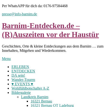
Skip
Per WhatsAPP für dich da: 0176-97584468
to
presse@info-barnim.de
content
Barnim-Entdecken.de –
(R)Auszeiten vor der Haustür
Geschichten, Orte & kleine Entdeckungen aus dem Barnim … zum
Innehalten, Mitgehen und Wiederkommen.
Menu
ERLEBEN
ENTDECKEN
DA sein!
Wander-Touren
♥ EVENTS ♥
Wohlfühlbotschafter A-Z
Bildergalerie
Landkreis Barnim
16321 Bernau
16321 Bernau OT Ladeburg