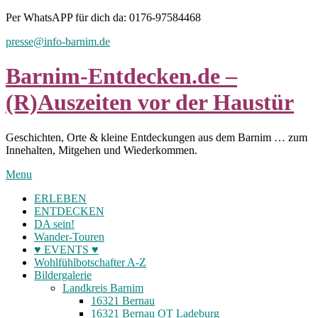
Skip
Per WhatsAPP für dich da: 0176-97584468
to
presse@info-barnim.de
content
Barnim-Entdecken.de –
(R)Auszeiten vor der Haustür
Geschichten, Orte & kleine Entdeckungen aus dem Barnim … zum
Innehalten, Mitgehen und Wiederkommen.
Menu
ERLEBEN
ENTDECKEN
DA sein!
Wander-Touren
♥ EVENTS ♥
Wohlfühlbotschafter A-Z
Bildergalerie
Landkreis Barnim
16321 Bernau
16321 Bernau OT Ladeburg