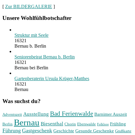
[
Zur BILDERGALERIE
]
Unsere Wohlfühlbotschafter
Struktur mit Seele
16321
Bernau b. Berlin
Seniorenbeirat Bernau b. Berlin
16321
Bernau bei Berlin
Gartenberaterin Ursula Krüger-Matthes
16321
Bernau
Was suchst du?
Bad Ferienwalde
Ausstellung
Barnimer Auszeit
Adventszeit
Bernau
Biesenthal
Frühling
Berlin
Chorin
Eberswalde
Folklore
Führung
Gastgeschenk
Geschichte
Gesunde Geschenke
Grußkarte