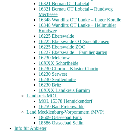
16321 Bernau OT Lobetal
16321 Bernau OT Lobetal – Rundweg
Mechesee
16348 Wandlitz OT Lanke – Lager Koralle
16348 Wandlitz OT Lanke – Hellmühler
Rundweg
16225 Eberswalde
16225 Eberswalde OT Spechthausen
16225 Eberswalde ZOO
16227 Eberswalde – Familiengarten
16230 Melchow
16XXX Schorfheide
16230 Chorin – Kloster Chorin
16230 Serwest
16230 Senftenhütte
16230 Britz
16XXX Landkreis Barnim
Landkreis MOL
MOL 15378 Hennickendorf
16259 Bad Freienwalde
Land Mecklenburg-Vorpommern (MVP)
18609 Ostseebad Binz
18586 Ostseebad Sellin
Info für Anbieter