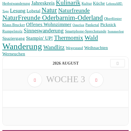
Kulinarik
Jahreskreis
Küche
Herbstwanderung
Kultur
LebensART-
Natur
Naturfreunde
Lesung
Lobetal
Tage
NaturFreunde Oderbarnim-Oderland
Oberförster
Offenes Wohnzimmer
Picknick
Klaus Brucker
Panketal
Osterfest
Sinneswanderung
Rumpelstolz
Smartphone-Sprechstunde
Sommerfest
Wald
Thermomix
Stampin' UP!
Spaziergang
Wanderung
Wandlitz
Weihnachten
Wegesrand
Werneuchen
2026 AUGUST
WOCHE
3