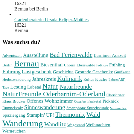
16321
Bernau bei Berlin
Gartenberaterin Ursula Krüger-Matthes
16321
Bernau
Was suchst du?
Bad Ferienwalde
Ausstellung
Barnimer Auszeit
Adventszeit
Bernau
Biesenthal
Frühling
Berlin
Chorin
Eberswalde
Folklore
Führung
Gastgeschenk
Geschichte
Gesunde Geschenke
Grußkarte
Kulinarik
Jahreskreis
Küche
Herbstwanderung
Kultur
LebensART-
Natur
Naturfreunde
Lesung
Lobetal
Tage
NaturFreunde Oderbarnim-Oderland
Oberförster
Offenes Wohnzimmer
Picknick
Klaus Brucker
Panketal
Osterfest
Sinneswanderung
Rumpelstolz
Smartphone-Sprechstunde
Sommerfest
Wald
Thermomix
Stampin' UP!
Spaziergang
Wanderung
Wandlitz
Weihnachten
Wegesrand
Werneuchen