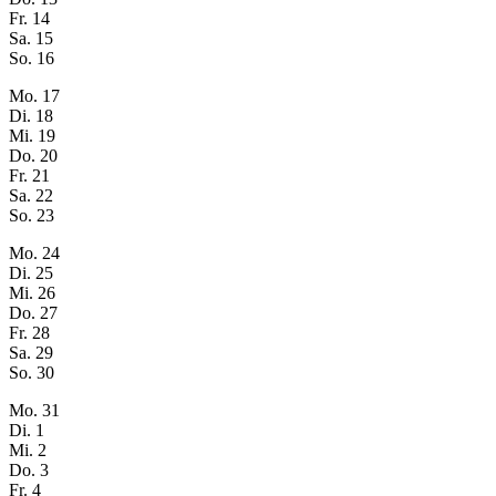
Fr.
14
Sa.
15
So.
16
Mo.
17
Di.
18
Mi.
19
Do.
20
Fr.
21
Sa.
22
So.
23
Mo.
24
Di.
25
Mi.
26
Do.
27
Fr.
28
Sa.
29
So.
30
Mo.
31
Di.
1
Mi.
2
Do.
3
Fr.
4