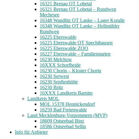
16321 Bernau OT Lobetal
16321 Bernau OT Lobetal – Rundweg
Mechesee
16348 Wandlitz OT Lanke – Lager Koralle
16348 Wandlitz OT Lanke – Hellmühler
Rundweg
16225 Eberswalde
16225 Eberswalde OT Spechthausen
16225 Eberswalde ZOO
16227 Eberswalde – Familiengarten
16230 Melchow
16XXX Schorfheide
16230 Chorin – Kloster Chorin
16230 Serwest
16230 Senftenhütte
16230 Britz
16XXX Landkreis Barnim
Landkreis MOL
MOL 15378 Hennickendorf
16259 Bad Freienwalde
Land Mecklenburg-Vorpommern (MVP)
18609 Ostseebad Binz
18586 Ostseebad Sellin
Info für Anbieter