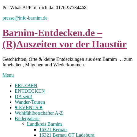
Skip
Per WhatsAPP für dich da: 0176-97584468
to
presse@info-barnim.de
content
Barnim-Entdecken.de –
(R)Auszeiten vor der Haustür
Geschichten, Orte & kleine Entdeckungen aus dem Barnim … zum
Innehalten, Mitgehen und Wiederkommen.
Menu
ERLEBEN
ENTDECKEN
DA sein!
Wander-Touren
♥ EVENTS ♥
Wohlfühlbotschafter A-Z
Bildergalerie
Landkreis Barnim
16321 Bernau
16321 Bernau OT Ladeburg