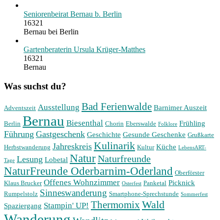
Seniorenbeirat Bernau b. Berlin
16321
Bernau bei Berlin
Gartenberaterin Ursula Krüger-Matthes
16321
Bernau
Was suchst du?
Bad Ferienwalde
Ausstellung
Barnimer Auszeit
Adventszeit
Bernau
Biesenthal
Frühling
Berlin
Chorin
Eberswalde
Folklore
Führung
Gastgeschenk
Geschichte
Gesunde Geschenke
Grußkarte
Kulinarik
Jahreskreis
Küche
Herbstwanderung
Kultur
LebensART-
Natur
Naturfreunde
Lesung
Lobetal
Tage
NaturFreunde Oderbarnim-Oderland
Oberförster
Offenes Wohnzimmer
Picknick
Klaus Brucker
Panketal
Osterfest
Sinneswanderung
Rumpelstolz
Smartphone-Sprechstunde
Sommerfest
Wald
Thermomix
Stampin' UP!
Spaziergang
Wanderung