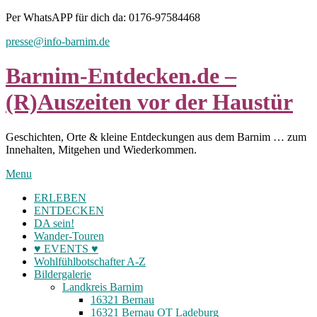
Skip
Per WhatsAPP für dich da: 0176-97584468
to
presse@info-barnim.de
content
Barnim-Entdecken.de –
(R)Auszeiten vor der Haustür
Geschichten, Orte & kleine Entdeckungen aus dem Barnim … zum
Innehalten, Mitgehen und Wiederkommen.
Menu
ERLEBEN
ENTDECKEN
DA sein!
Wander-Touren
♥ EVENTS ♥
Wohlfühlbotschafter A-Z
Bildergalerie
Landkreis Barnim
16321 Bernau
16321 Bernau OT Ladeburg