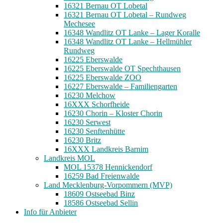
16321 Bernau OT Lobetal
16321 Bernau OT Lobetal – Rundweg
Mechesee
16348 Wandlitz OT Lanke – Lager Koralle
16348 Wandlitz OT Lanke – Hellmühler
Rundweg
16225 Eberswalde
16225 Eberswalde OT Spechthausen
16225 Eberswalde ZOO
16227 Eberswalde – Familiengarten
16230 Melchow
16XXX Schorfheide
16230 Chorin – Kloster Chorin
16230 Serwest
16230 Senftenhütte
16230 Britz
16XXX Landkreis Barnim
Landkreis MOL
MOL 15378 Hennickendorf
16259 Bad Freienwalde
Land Mecklenburg-Vorpommern (MVP)
18609 Ostseebad Binz
18586 Ostseebad Sellin
Info für Anbieter