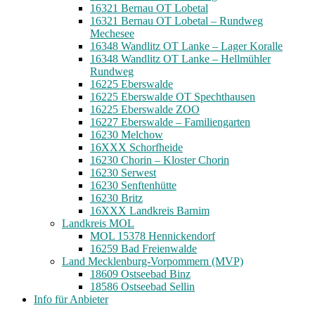
16321 Bernau OT Lobetal
16321 Bernau OT Lobetal – Rundweg
Mechesee
16348 Wandlitz OT Lanke – Lager Koralle
16348 Wandlitz OT Lanke – Hellmühler
Rundweg
16225 Eberswalde
16225 Eberswalde OT Spechthausen
16225 Eberswalde ZOO
16227 Eberswalde – Familiengarten
16230 Melchow
16XXX Schorfheide
16230 Chorin – Kloster Chorin
16230 Serwest
16230 Senftenhütte
16230 Britz
16XXX Landkreis Barnim
Landkreis MOL
MOL 15378 Hennickendorf
16259 Bad Freienwalde
Land Mecklenburg-Vorpommern (MVP)
18609 Ostseebad Binz
18586 Ostseebad Sellin
Info für Anbieter