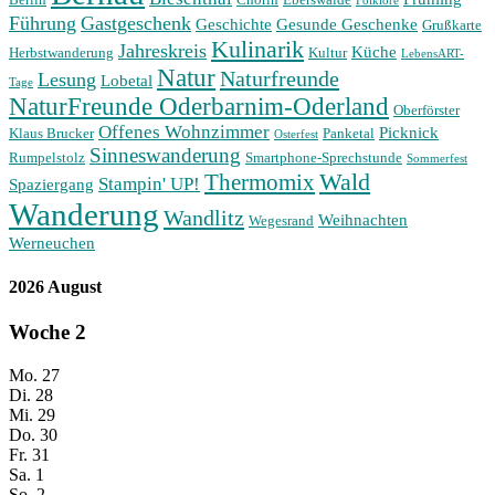
Folklore
Führung
Gastgeschenk
Geschichte
Gesunde Geschenke
Grußkarte
Kulinarik
Jahreskreis
Küche
Herbstwanderung
Kultur
LebensART-
Natur
Naturfreunde
Lesung
Lobetal
Tage
NaturFreunde Oderbarnim-Oderland
Oberförster
Offenes Wohnzimmer
Picknick
Klaus Brucker
Panketal
Osterfest
Sinneswanderung
Rumpelstolz
Smartphone-Sprechstunde
Sommerfest
Wald
Thermomix
Stampin' UP!
Spaziergang
Wanderung
Wandlitz
Weihnachten
Wegesrand
Werneuchen
2026 August
Woche
2
Mo.
27
Di.
28
Mi.
29
Do.
30
Fr.
31
Sa.
1
So.
2