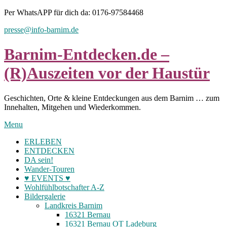
Skip
Per WhatsAPP für dich da: 0176-97584468
to
presse@info-barnim.de
content
Barnim-Entdecken.de –
(R)Auszeiten vor der Haustür
Geschichten, Orte & kleine Entdeckungen aus dem Barnim … zum
Innehalten, Mitgehen und Wiederkommen.
Menu
ERLEBEN
ENTDECKEN
DA sein!
Wander-Touren
♥ EVENTS ♥
Wohlfühlbotschafter A-Z
Bildergalerie
Landkreis Barnim
16321 Bernau
16321 Bernau OT Ladeburg