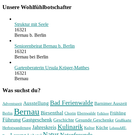
Unsere Wohlfühlbotschafter
Struktur mit Seele
16321
Bernau b. Berlin
Seniorenbeirat Bernau b. Berlin
16321
Bernau bei Berlin
Gartenberaterin Ursula Krüger-Matthes
16321
Bernau
Was suchst du?
Bad Ferienwalde
Ausstellung
Barnimer Auszeit
Adventszeit
Bernau
Biesenthal
Frühling
Berlin
Chorin
Eberswalde
Folklore
Führung
Gastgeschenk
Geschichte
Gesunde Geschenke
Grußkarte
Kulinarik
Jahreskreis
Küche
Herbstwanderung
Kultur
LebensART-
Natur
Naturfreunde