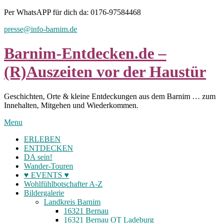
Skip
Per WhatsAPP für dich da: 0176-97584468
to
presse@info-barnim.de
content
Barnim-Entdecken.de –
(R)Auszeiten vor der Haustür
Geschichten, Orte & kleine Entdeckungen aus dem Barnim … zum
Innehalten, Mitgehen und Wiederkommen.
Menu
ERLEBEN
ENTDECKEN
DA sein!
Wander-Touren
♥ EVENTS ♥
Wohlfühlbotschafter A-Z
Bildergalerie
Landkreis Barnim
16321 Bernau
16321 Bernau OT Ladeburg