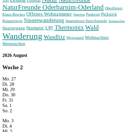
Lesung
Lobetal
Tage
NaturFreunde Oderbarnim-Oderland
Oberförster
Offenes Wohnzimmer
Picknick
Klaus Brucker
Panketal
Osterfest
Sinneswanderung
Rumpelstolz
Smartphone-Sprechstunde
Sommerfest
Wald
Thermomix
Stampin' UP!
Spaziergang
Wanderung
Wandlitz
Weihnachten
Wegesrand
Werneuchen
2026 August
Woche
2
Mo.
27
Di.
28
Mi.
29
Do.
30
Fr.
31
Sa.
1
So.
2
Mo.
3
Di.
4
Mi.
5