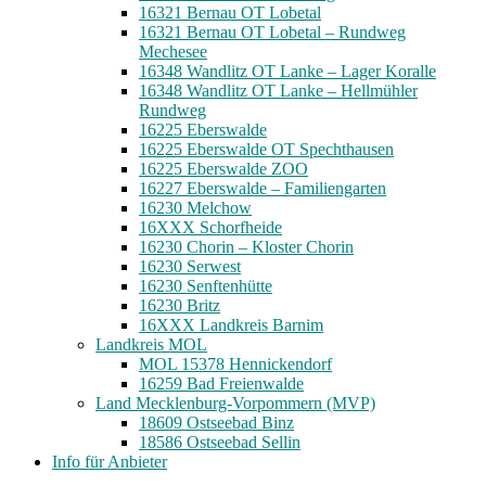
16321 Bernau OT Lobetal
16321 Bernau OT Lobetal – Rundweg
Mechesee
16348 Wandlitz OT Lanke – Lager Koralle
16348 Wandlitz OT Lanke – Hellmühler
Rundweg
16225 Eberswalde
16225 Eberswalde OT Spechthausen
16225 Eberswalde ZOO
16227 Eberswalde – Familiengarten
16230 Melchow
16XXX Schorfheide
16230 Chorin – Kloster Chorin
16230 Serwest
16230 Senftenhütte
16230 Britz
16XXX Landkreis Barnim
Landkreis MOL
MOL 15378 Hennickendorf
16259 Bad Freienwalde
Land Mecklenburg-Vorpommern (MVP)
18609 Ostseebad Binz
18586 Ostseebad Sellin
Info für Anbieter