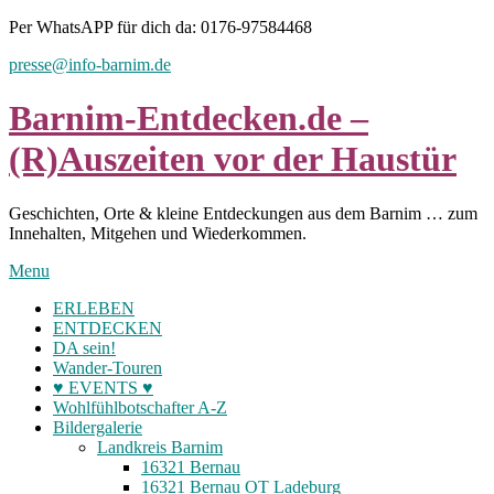
Skip
Per WhatsAPP für dich da: 0176-97584468
to
presse@info-barnim.de
content
Barnim-Entdecken.de –
(R)Auszeiten vor der Haustür
Geschichten, Orte & kleine Entdeckungen aus dem Barnim … zum
Innehalten, Mitgehen und Wiederkommen.
Menu
ERLEBEN
ENTDECKEN
DA sein!
Wander-Touren
♥ EVENTS ♥
Wohlfühlbotschafter A-Z
Bildergalerie
Landkreis Barnim
16321 Bernau
16321 Bernau OT Ladeburg