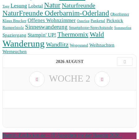
Natur
Naturfreunde
Lesung
Lobetal
Tage
NaturFreunde Oderbarnim-Oderland
Oberförster
Offenes Wohnzimmer
Picknick
Klaus Brucker
Panketal
Osterfest
Sinneswanderung
Rumpelstolz
Smartphone-Sprechstunde
Sommerfest
Wald
Thermomix
Stampin' UP!
Spaziergang
Wanderung
Wandlitz
Weihnachten
Wegesrand
Werneuchen
2026 AUGUST
WOCHE
2
Barnim-Entdecken.de – (R)Auszeiten vor der Haustür 2026 .