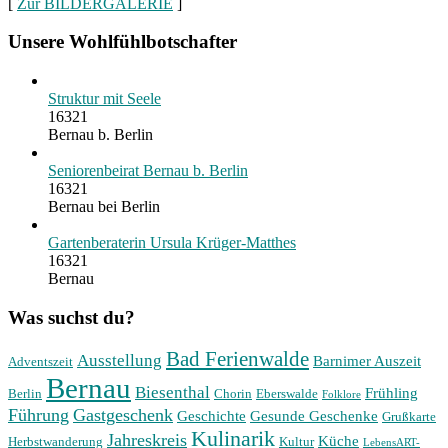
[
Zur BILDERGALERIE
]
Unsere Wohlfühlbotschafter
Struktur mit Seele
16321
Bernau b. Berlin
Seniorenbeirat Bernau b. Berlin
16321
Bernau bei Berlin
Gartenberaterin Ursula Krüger-Matthes
16321
Bernau
Was suchst du?
Bad Ferienwalde
Ausstellung
Barnimer Auszeit
Adventszeit
Bernau
Biesenthal
Frühling
Berlin
Chorin
Eberswalde
Folklore
Führung
Gastgeschenk
Geschichte
Gesunde Geschenke
Grußkarte
Kulinarik
Jahreskreis
Küche
Herbstwanderung
Kultur
LebensART-