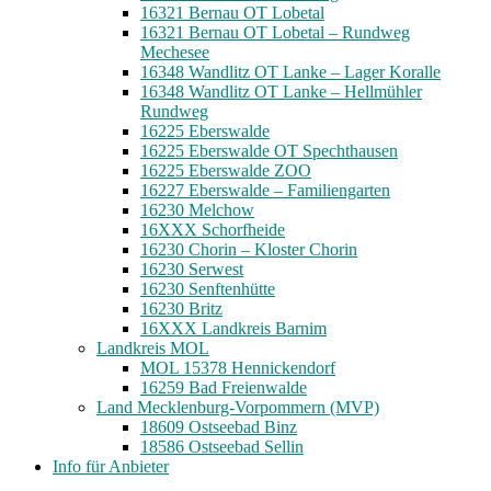
16321 Bernau OT Lobetal
16321 Bernau OT Lobetal – Rundweg
Mechesee
16348 Wandlitz OT Lanke – Lager Koralle
16348 Wandlitz OT Lanke – Hellmühler
Rundweg
16225 Eberswalde
16225 Eberswalde OT Spechthausen
16225 Eberswalde ZOO
16227 Eberswalde – Familiengarten
16230 Melchow
16XXX Schorfheide
16230 Chorin – Kloster Chorin
16230 Serwest
16230 Senftenhütte
16230 Britz
16XXX Landkreis Barnim
Landkreis MOL
MOL 15378 Hennickendorf
16259 Bad Freienwalde
Land Mecklenburg-Vorpommern (MVP)
18609 Ostseebad Binz
18586 Ostseebad Sellin
Info für Anbieter