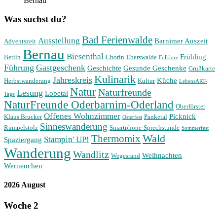
Bernau
Was suchst du?
Bad Ferienwalde
Ausstellung
Barnimer Auszeit
Adventszeit
Bernau
Biesenthal
Frühling
Berlin
Chorin
Eberswalde
Folklore
Führung
Gastgeschenk
Geschichte
Gesunde Geschenke
Grußkarte
Kulinarik
Jahreskreis
Küche
Herbstwanderung
Kultur
LebensART-
Natur
Naturfreunde
Lesung
Lobetal
Tage
NaturFreunde Oderbarnim-Oderland
Oberförster
Offenes Wohnzimmer
Picknick
Klaus Brucker
Panketal
Osterfest
Sinneswanderung
Rumpelstolz
Smartphone-Sprechstunde
Sommerfest
Wald
Thermomix
Stampin' UP!
Spaziergang
Wanderung
Wandlitz
Weihnachten
Wegesrand
Werneuchen
2026 August
Woche
2