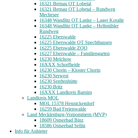
16321 Bernau OT Lobetal
16321 Bernau OT Lobetal – Rundweg
Mechesee
16348 Wandlitz OT Lanke – Lager Koralle
16348 Wandlitz OT Lanke – Hellmühler
Rundweg
16225 Eberswalde
16225 Eberswalde OT Spechthausen
16225 Eberswalde ZOO
16227 Eberswalde – Familiengarten
16230 Melchow
16XXX Schorfheide
16230 Chorin – Kloster Chorin
16230 Serwest
16230 Senftenhütte
16230 Britz
16XXX Landkreis Barnim
Landkreis MOL
MOL 15378 Hennickendorf
16259 Bad Freienwalde
Land Mecklenburg-Vorpommern (MVP)
18609 Ostseebad Binz
18586 Ostseebad Sellin
Info für Anbieter