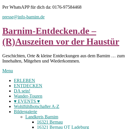
Skip
Per WhatsAPP für dich da: 0176-97584468
to
presse@info-barnim.de
content
Barnim-Entdecken.de –
(R)Auszeiten vor der Haustür
Geschichten, Orte & kleine Entdeckungen aus dem Barnim … zum
Innehalten, Mitgehen und Wiederkommen.
Menu
ERLEBEN
ENTDECKEN
DA sein!
Wander-Touren
♥ EVENTS ♥
Wohlfühlbotschafter A-Z
Bildergalerie
Landkreis Barnim
16321 Bernau
16321 Bernau OT Ladeburg