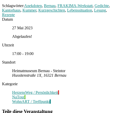
Schlagwörter:
Anekdoten
,
Bernau
,
FRAKIMA-Werkstatt
,
Gedichte
,
Kantorhaus
,
Kummer
,
Kurzgeschichten
,
Lebenssituation
,
Lesung
,
Rezepte
Datum
27 Mai 2023
Abgelaufen!
Uhrzeit
17:00 - 19:00
Standort
Heimatmuseum Bernau - Steintor
Hussitenstraße 1X, 16321 Bernau
Kategorie
HerzensWeg / Persönlichkeit
NaTour
WohnART / Treffpunkt
Teile diese Veranstaltung