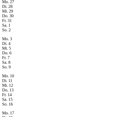
Mo.
27
Di.
28
Mi.
29
Do.
30
Fr.
31
Sa.
1
So.
2
Mo.
3
Di.
4
Mi.
5
Do.
6
Fr.
7
Sa.
8
So.
9
Mo.
10
Di.
11
Mi.
12
Do.
13
Fr.
14
Sa.
15
So.
16
Mo.
17