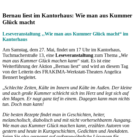
Bernau liest im Kantorhaus: Wie man aus Kummer
Glück macht
Leseveranstaltung ‚‚Wie man aus Kummer Glück macht“ im
Kantorhaus
Am Samstag, dem 27. Mai, findet um 17 Uhr im Kantorhaus,
Tuchmacherstraße 13, eine
Leseveranstaltung
zum Thema „
Wie
man aus Kummer Glück machen kann
“ statt. Es ist eine
Weiterführung der Aktion „Bernau liest“ und wird an diesem Tag
von der Leiterin des FRAKIMA-Werkstatt-Theaters Angelica
Bennert begleitet.
„
Schlechte Zeiten, Kälte im Innern und Kälte im Außen. Der kleine
und auch große Kummer schleicht sich ins Herz und legt sich auf
den Magen. Er nagt ganz tief in einem. Dagegen kann man nichts
tun. Doch man kann!
Die besten Rezepte findet man in Geschichten, heiter,
melancholisch, diabolisch und mit nicht vorhersehbarem Ausgang.
Wie man aus Kummer Glück machen kann, erzählen Autoren von
gestern und heute in Kurzgeschichten, Gedichten und Anekdoten.
Seien Sie also gespannt auf außergewöhnliche Lösungen für