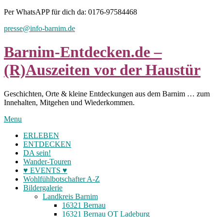
Skip
Per WhatsAPP für dich da: 0176-97584468
to
presse@info-barnim.de
content
Barnim-Entdecken.de –
(R)Auszeiten vor der Haustür
Geschichten, Orte & kleine Entdeckungen aus dem Barnim … zum
Innehalten, Mitgehen und Wiederkommen.
Menu
ERLEBEN
ENTDECKEN
DA sein!
Wander-Touren
♥ EVENTS ♥
Wohlfühlbotschafter A-Z
Bildergalerie
Landkreis Barnim
16321 Bernau
16321 Bernau OT Ladeburg