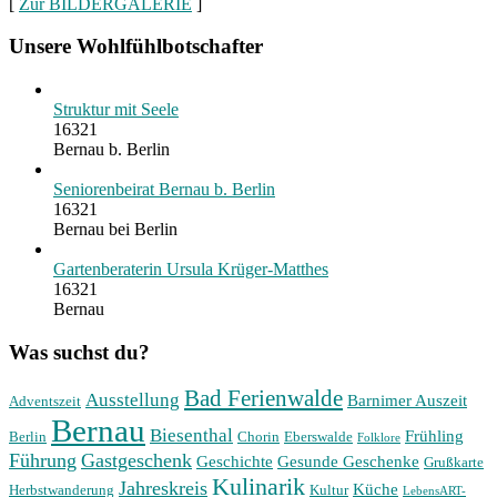
[
Zur BILDERGALERIE
]
Unsere Wohlfühlbotschafter
Struktur mit Seele
16321
Bernau b. Berlin
Seniorenbeirat Bernau b. Berlin
16321
Bernau bei Berlin
Gartenberaterin Ursula Krüger-Matthes
16321
Bernau
Was suchst du?
Bad Ferienwalde
Ausstellung
Barnimer Auszeit
Adventszeit
Bernau
Biesenthal
Frühling
Berlin
Chorin
Eberswalde
Folklore
Führung
Gastgeschenk
Geschichte
Gesunde Geschenke
Grußkarte
Kulinarik
Jahreskreis
Küche
Herbstwanderung
Kultur
LebensART-