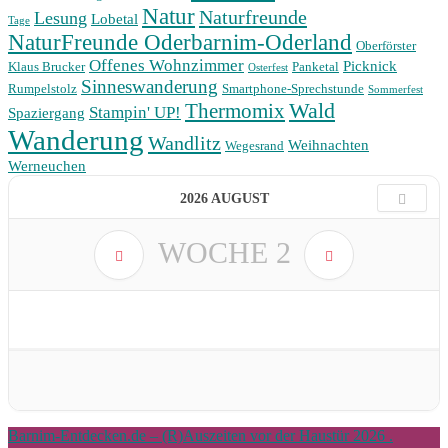
Natur
Naturfreunde
Lesung
Lobetal
Tage
NaturFreunde Oderbarnim-Oderland
Oberförster
Offenes Wohnzimmer
Picknick
Klaus Brucker
Panketal
Osterfest
Sinneswanderung
Rumpelstolz
Smartphone-Sprechstunde
Sommerfest
Wald
Thermomix
Stampin' UP!
Spaziergang
Wanderung
Wandlitz
Weihnachten
Wegesrand
Werneuchen
2026 AUGUST
WOCHE
2
Barnim-Entdecken.de – (R)Auszeiten vor der Haustür 2026 .