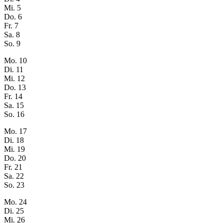
Mi.
5
Do.
6
Fr.
7
Sa.
8
So.
9
Mo.
10
Di.
11
Mi.
12
Do.
13
Fr.
14
Sa.
15
So.
16
Mo.
17
Di.
18
Mi.
19
Do.
20
Fr.
21
Sa.
22
So.
23
Mo.
24
Di.
25
Mi.
26