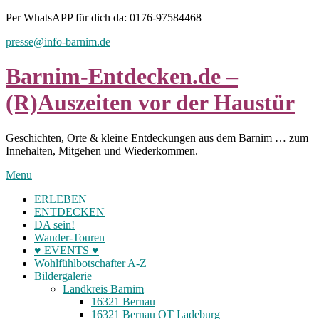
Skip
Per WhatsAPP für dich da: 0176-97584468
to
presse@info-barnim.de
content
Barnim-Entdecken.de –
(R)Auszeiten vor der Haustür
Geschichten, Orte & kleine Entdeckungen aus dem Barnim … zum
Innehalten, Mitgehen und Wiederkommen.
Menu
ERLEBEN
ENTDECKEN
DA sein!
Wander-Touren
♥ EVENTS ♥
Wohlfühlbotschafter A-Z
Bildergalerie
Landkreis Barnim
16321 Bernau
16321 Bernau OT Ladeburg