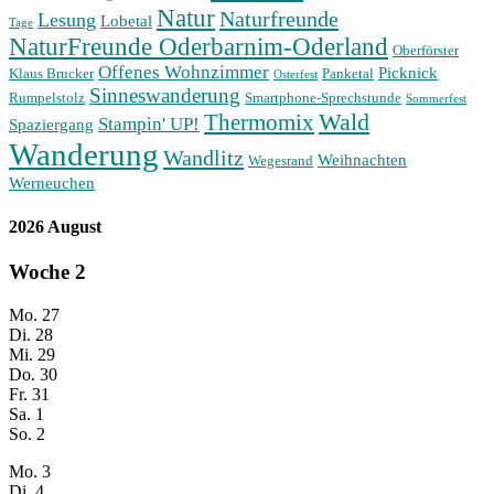
Natur
Naturfreunde
Lesung
Lobetal
Tage
NaturFreunde Oderbarnim-Oderland
Oberförster
Offenes Wohnzimmer
Picknick
Klaus Brucker
Panketal
Osterfest
Sinneswanderung
Rumpelstolz
Smartphone-Sprechstunde
Sommerfest
Wald
Thermomix
Stampin' UP!
Spaziergang
Wanderung
Wandlitz
Weihnachten
Wegesrand
Werneuchen
2026 August
Woche
2
Mo.
27
Di.
28
Mi.
29
Do.
30
Fr.
31
Sa.
1
So.
2
Mo.
3
Di.
4