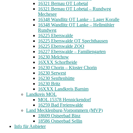
16321 Bernau OT Lobetal
16321 Bernau OT Lobetal – Rundweg
Mechesee
16348 Wandlitz OT Lanke – Lager Koralle
16348 Wandlitz OT Lanke – Hellmühler
Rundweg
16225 Eberswalde
16225 Eberswalde OT Spechthausen
16225 Eberswalde ZOO
16227 Eberswalde – Familiengarten
16230 Melchow
16XXX Schorfheide
16230 Chorin – Kloster Chorin
16230 Serwest
16230 Senftenhütte
16230 Britz
16XXX Landkreis Barnim
Landkreis MOL
MOL 15378 Hennickendorf
16259 Bad Freienwalde
Land Mecklenburg-Vorpommern (MVP)
18609 Ostseebad Binz
18586 Ostseebad Sellin
Info für Anbieter