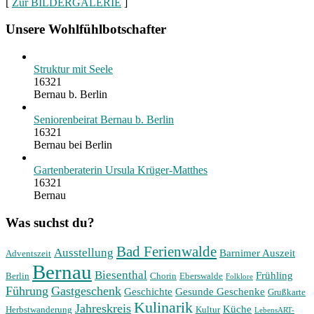
[
Zur BILDERGALERIE
]
Unsere Wohlfühlbotschafter
Struktur mit Seele
16321
Bernau b. Berlin
Seniorenbeirat Bernau b. Berlin
16321
Bernau bei Berlin
Gartenberaterin Ursula Krüger-Matthes
16321
Bernau
Was suchst du?
Bad Ferienwalde
Ausstellung
Barnimer Auszeit
Adventszeit
Bernau
Biesenthal
Frühling
Berlin
Chorin
Eberswalde
Folklore
Führung
Gastgeschenk
Geschichte
Gesunde Geschenke
Grußkarte
Kulinarik
Jahreskreis
Küche
Herbstwanderung
Kultur
LebensART-