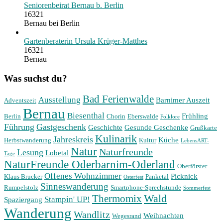
Seniorenbeirat Bernau b. Berlin
16321
Bernau bei Berlin
Gartenberaterin Ursula Krüger-Matthes
16321
Bernau
Was suchst du?
Bad Ferienwalde
Ausstellung
Barnimer Auszeit
Adventszeit
Bernau
Biesenthal
Frühling
Berlin
Chorin
Eberswalde
Folklore
Führung
Gastgeschenk
Geschichte
Gesunde Geschenke
Grußkarte
Kulinarik
Jahreskreis
Küche
Herbstwanderung
Kultur
LebensART-
Natur
Naturfreunde
Lesung
Lobetal
Tage
NaturFreunde Oderbarnim-Oderland
Oberförster
Offenes Wohnzimmer
Picknick
Klaus Brucker
Panketal
Osterfest
Sinneswanderung
Rumpelstolz
Smartphone-Sprechstunde
Sommerfest
Wald
Thermomix
Stampin' UP!
Spaziergang
Wanderung
Wandlitz
Weihnachten
Wegesrand