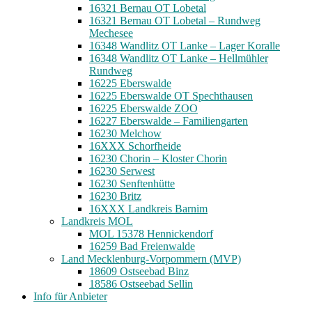
16321 Bernau OT Lobetal
16321 Bernau OT Lobetal – Rundweg
Mechesee
16348 Wandlitz OT Lanke – Lager Koralle
16348 Wandlitz OT Lanke – Hellmühler
Rundweg
16225 Eberswalde
16225 Eberswalde OT Spechthausen
16225 Eberswalde ZOO
16227 Eberswalde – Familiengarten
16230 Melchow
16XXX Schorfheide
16230 Chorin – Kloster Chorin
16230 Serwest
16230 Senftenhütte
16230 Britz
16XXX Landkreis Barnim
Landkreis MOL
MOL 15378 Hennickendorf
16259 Bad Freienwalde
Land Mecklenburg-Vorpommern (MVP)
18609 Ostseebad Binz
18586 Ostseebad Sellin
Info für Anbieter