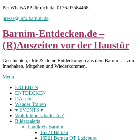
Skip
Per WhatsAPP für dich da: 0176-97584468
to
presse@info-barnim.de
content
Barnim-Entdecken.de –
(R)Auszeiten vor der Haustür
Geschichten, Orte & kleine Entdeckungen aus dem Barnim … zum
Innehalten, Mitgehen und Wiederkommen.
Menu
ERLEBEN
ENTDECKEN
DA sein!
Wander-Touren
♥ EVENTS ♥
Wohlfühlbotschafter A-Z
Bildergalerie
Landkreis Barnim
16321 Bernau
16321 Bernau OT Ladeburg