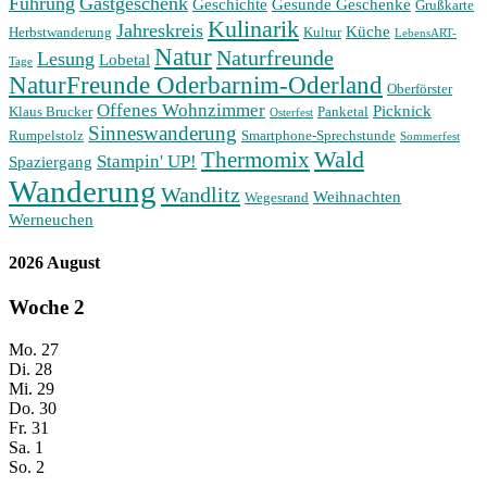
Führung
Gastgeschenk
Geschichte
Gesunde Geschenke
Grußkarte
Kulinarik
Jahreskreis
Küche
Herbstwanderung
Kultur
LebensART-
Natur
Naturfreunde
Lesung
Lobetal
Tage
NaturFreunde Oderbarnim-Oderland
Oberförster
Offenes Wohnzimmer
Picknick
Klaus Brucker
Panketal
Osterfest
Sinneswanderung
Rumpelstolz
Smartphone-Sprechstunde
Sommerfest
Wald
Thermomix
Stampin' UP!
Spaziergang
Wanderung
Wandlitz
Weihnachten
Wegesrand
Werneuchen
2026 August
Woche
2
Mo.
27
Di.
28
Mi.
29
Do.
30
Fr.
31
Sa.
1
So.
2