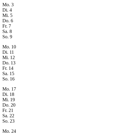
Mo.
3
Di.
4
Mi.
5
Do.
6
Fr.
7
Sa.
8
So.
9
Mo.
10
Di.
11
Mi.
12
Do.
13
Fr.
14
Sa.
15
So.
16
Mo.
17
Di.
18
Mi.
19
Do.
20
Fr.
21
Sa.
22
So.
23
Mo.
24