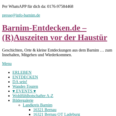
Skip
Per WhatsAPP für dich da: 0176-97584468
to
presse@info-barnim.de
content
Barnim-Entdecken.de –
(R)Auszeiten vor der Haustür
Geschichten, Orte & kleine Entdeckungen aus dem Barnim … zum
Innehalten, Mitgehen und Wiederkommen.
Menu
ERLEBEN
ENTDECKEN
DA sein!
Wander-Touren
♥ EVENTS ♥
Wohlfühlbotschafter A-Z
Bildergalerie
Landkreis Barnim
16321 Bernau
16321 Bernau OT Ladeburg