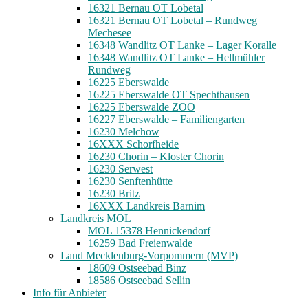
16321 Bernau OT Lobetal
16321 Bernau OT Lobetal – Rundweg
Mechesee
16348 Wandlitz OT Lanke – Lager Koralle
16348 Wandlitz OT Lanke – Hellmühler
Rundweg
16225 Eberswalde
16225 Eberswalde OT Spechthausen
16225 Eberswalde ZOO
16227 Eberswalde – Familiengarten
16230 Melchow
16XXX Schorfheide
16230 Chorin – Kloster Chorin
16230 Serwest
16230 Senftenhütte
16230 Britz
16XXX Landkreis Barnim
Landkreis MOL
MOL 15378 Hennickendorf
16259 Bad Freienwalde
Land Mecklenburg-Vorpommern (MVP)
18609 Ostseebad Binz
18586 Ostseebad Sellin
Info für Anbieter