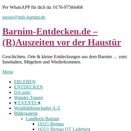
Skip
Per WhatsAPP für dich da: 0176-97584468
to
presse@info-barnim.de
content
Barnim-Entdecken.de –
(R)Auszeiten vor der Haustür
Geschichten, Orte & kleine Entdeckungen aus dem Barnim … zum
Innehalten, Mitgehen und Wiederkommen.
Menu
ERLEBEN
ENTDECKEN
DA sein!
Wander-Touren
♥ EVENTS ♥
Wohlfühlbotschafter A-Z
Bildergalerie
Landkreis Barnim
16321 Bernau
16321 Bernau OT Ladeburg