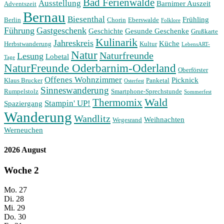
Bad Ferienwalde
Ausstellung
Barnimer Auszeit
Adventszeit
Bernau
Biesenthal
Frühling
Berlin
Chorin
Eberswalde
Folklore
Führung
Gastgeschenk
Geschichte
Gesunde Geschenke
Grußkarte
Kulinarik
Jahreskreis
Küche
Herbstwanderung
Kultur
LebensART-
Natur
Naturfreunde
Lesung
Lobetal
Tage
NaturFreunde Oderbarnim-Oderland
Oberförster
Offenes Wohnzimmer
Picknick
Klaus Brucker
Panketal
Osterfest
Sinneswanderung
Rumpelstolz
Smartphone-Sprechstunde
Sommerfest
Wald
Thermomix
Stampin' UP!
Spaziergang
Wanderung
Wandlitz
Weihnachten
Wegesrand
Werneuchen
2026 August
Woche
2
Mo.
27
Di.
28
Mi.
29
Do.
30