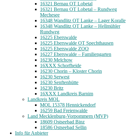
16321 Bernau OT Lobetal
16321 Bernau OT Lobetal – Rundweg
Mechesee
16348 Wandlitz OT Lanke – Lager Koralle
16348 Wandlitz OT Lanke – Hellmühler
Rundweg
16225 Eberswalde
16225 Eberswalde OT Spechthausen
16225 Eberswalde ZOO
16227 Eberswalde – Familiengarten
16230 Melchow
16XXX Schorfheide
16230 Chorin – Kloster Chorin
16230 Serwest
16230 Senftenhütte
16230 Britz
16XXX Landkreis Barnim
Landkreis MOL
MOL 15378 Hennickendorf
16259 Bad Freienwalde
Land Mecklenburg-Vorpommern (MVP)
18609 Ostseebad Binz
18586 Ostseebad Sellin
Info für Anbieter