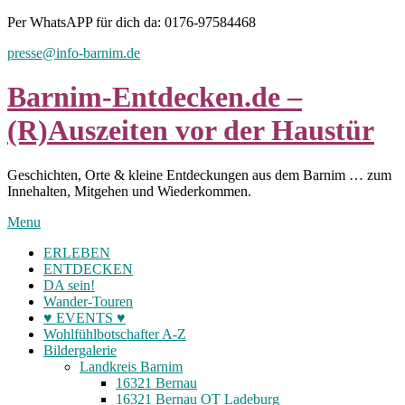
Skip
Per WhatsAPP für dich da: 0176-97584468
to
presse@info-barnim.de
content
Barnim-Entdecken.de –
(R)Auszeiten vor der Haustür
Geschichten, Orte & kleine Entdeckungen aus dem Barnim … zum
Innehalten, Mitgehen und Wiederkommen.
Menu
ERLEBEN
ENTDECKEN
DA sein!
Wander-Touren
♥ EVENTS ♥
Wohlfühlbotschafter A-Z
Bildergalerie
Landkreis Barnim
16321 Bernau
16321 Bernau OT Ladeburg