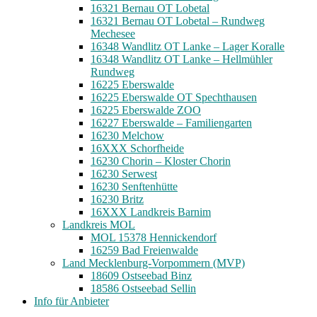
16321 Bernau OT Lobetal
16321 Bernau OT Lobetal – Rundweg
Mechesee
16348 Wandlitz OT Lanke – Lager Koralle
16348 Wandlitz OT Lanke – Hellmühler
Rundweg
16225 Eberswalde
16225 Eberswalde OT Spechthausen
16225 Eberswalde ZOO
16227 Eberswalde – Familiengarten
16230 Melchow
16XXX Schorfheide
16230 Chorin – Kloster Chorin
16230 Serwest
16230 Senftenhütte
16230 Britz
16XXX Landkreis Barnim
Landkreis MOL
MOL 15378 Hennickendorf
16259 Bad Freienwalde
Land Mecklenburg-Vorpommern (MVP)
18609 Ostseebad Binz
18586 Ostseebad Sellin
Info für Anbieter