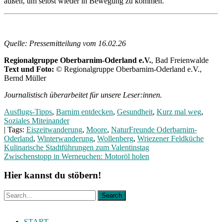
außen, um selbst wieder in Bewegung zu kommen.
Quelle: Pressemitteilung vom 16.02.26
Regionalgruppe Oberbarnim-Oderland e.V.
, Bad Freienwalde
Text und Foto:
© Regionalgruppe Oberbarnim-Oderland e.V.,
Bernd Müller
Journalistisch überarbeitet für unsere Leser:innen.
Ausflugs-Tipps
,
Barnim entdecken
,
Gesundheit
,
Kurz mal weg
,
Soziales Miteinander
| Tags:
Eiszeitwanderung
,
Moore
,
NaturFreunde Oderbarnim-
Oderland
,
Winterwanderung
,
Wollenberg
,
Wriezener Feldküche
Beitragsnavigation
Kulinarische Stadtführungen zum Valentinstag
Zwischenstopp in Werneuchen: Motoröl holen
Hier kannst du stöbern!
START