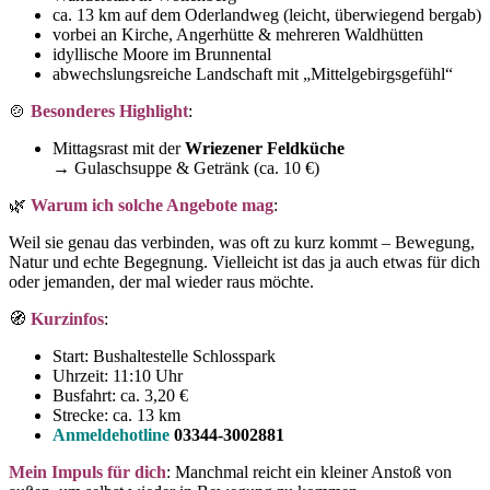
ca. 13 km auf dem Oderlandweg (leicht, überwiegend bergab)
vorbei an Kirche, Angerhütte & mehreren Waldhütten
idyllische Moore im Brunnental
abwechslungsreiche Landschaft mit „Mittelgebirgsgefühl“
🍲
Besonderes Highlight
:
Mittagsrast mit der
Wriezener Feldküche
→ Gulaschsuppe & Getränk (ca. 10 €)
🌿
Warum ich solche Angebote mag
:
Weil sie genau das verbinden, was oft zu kurz kommt – Bewegung,
Natur und echte Begegnung. Vielleicht ist das ja auch etwas für dich
oder jemanden, der mal wieder raus möchte.
🧭
Kurzinfos
:
Start: Bushaltestelle Schlosspark
Uhrzeit: 11:10 Uhr
Busfahrt: ca. 3,20 €
Strecke: ca. 13 km
Anmeldehotline
03344-3002881
Mein Impuls für dich
: Manchmal reicht ein kleiner Anstoß von