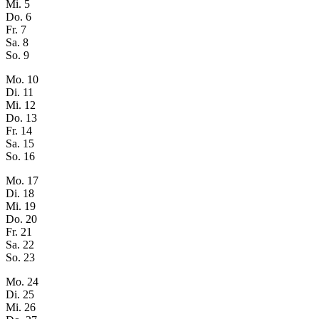
Mi.
5
Do.
6
Fr.
7
Sa.
8
So.
9
Mo.
10
Di.
11
Mi.
12
Do.
13
Fr.
14
Sa.
15
So.
16
Mo.
17
Di.
18
Mi.
19
Do.
20
Fr.
21
Sa.
22
So.
23
Mo.
24
Di.
25
Mi.
26