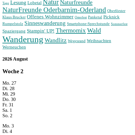
Natur
Naturfreunde
Lesung
Lobetal
Tage
NaturFreunde Oderbarnim-Oderland
Oberförster
Offenes Wohnzimmer
Picknick
Klaus Brucker
Panketal
Osterfest
Sinneswanderung
Rumpelstolz
Smartphone-Sprechstunde
Sommerfest
Wald
Thermomix
Stampin' UP!
Spaziergang
Wanderung
Wandlitz
Weihnachten
Wegesrand
Werneuchen
2026 August
Woche
2
Mo.
27
Di.
28
Mi.
29
Do.
30
Fr.
31
Sa.
1
So.
2
Mo.
3
Di.
4