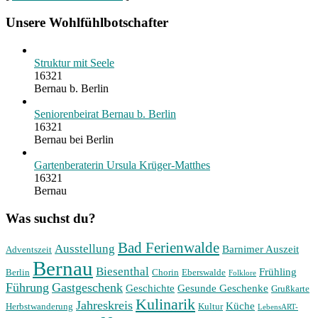
Unsere Wohlfühlbotschafter
Struktur mit Seele
16321
Bernau b. Berlin
Seniorenbeirat Bernau b. Berlin
16321
Bernau bei Berlin
Gartenberaterin Ursula Krüger-Matthes
16321
Bernau
Was suchst du?
Bad Ferienwalde
Ausstellung
Barnimer Auszeit
Adventszeit
Bernau
Biesenthal
Frühling
Berlin
Chorin
Eberswalde
Folklore
Führung
Gastgeschenk
Geschichte
Gesunde Geschenke
Grußkarte
Kulinarik
Jahreskreis
Küche
Herbstwanderung
Kultur
LebensART-