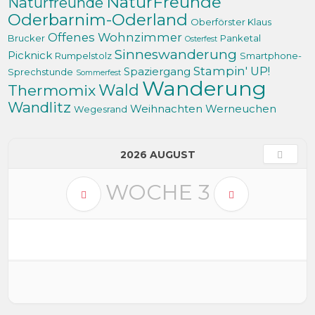
NaturFreunde
Naturfreunde
Oderbarnim-Oderland
Oberförster Klaus
Offenes Wohnzimmer
Brucker
Panketal
Osterfest
Sinneswanderung
Picknick
Rumpelstolz
Smartphone-
Stampin' UP!
Spaziergang
Sprechstunde
Sommerfest
Wanderung
Thermomix
Wald
Wandlitz
Weihnachten
Werneuchen
Wegesrand
2026 AUGUST
WOCHE
3