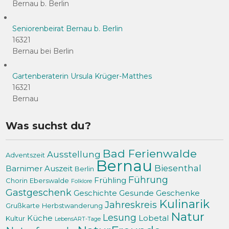
Bernau b. Berlin
Seniorenbeirat Bernau b. Berlin
16321
Bernau bei Berlin
Gartenberaterin Ursula Krüger-Matthes
16321
Bernau
Was suchst du?
Bad Ferienwalde
Ausstellung
Adventszeit
Bernau
Biesenthal
Barnimer Auszeit
Berlin
Führung
Frühling
Chorin
Eberswalde
Folklore
Gastgeschenk
Geschichte
Gesunde Geschenke
Kulinarik
Jahreskreis
Grußkarte
Herbstwanderung
Natur
Lesung
Küche
Lobetal
Kultur
LebensART-Tage