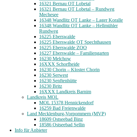
16321 Bernau OT Lobetal
16321 Bernau OT Lobetal – Rundweg
Mechesee
16348 Wandlitz OT Lanke – Lager Koralle
16348 Wandlitz OT Lanke – Hellmühler
Rundweg
16225 Eberswalde
16225 Eberswalde OT Spechthausen
16225 Eberswalde ZOO
16227 Eberswalde – Familiengarten
16230 Melchow
16XXX Schorfheide
16230 Chorin – Kloster Chorin
16230 Serwest
16230 Senftenhütte
16230 Britz
16XXX Landkreis Barnim
Landkreis MOL
MOL 15378 Hennickendorf
16259 Bad Freienwalde
Land Mecklenburg-Vorpommern (MVP)
18609 Ostseebad Binz
18586 Ostseebad Sellin
Info für Anbieter