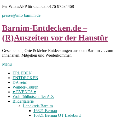
Skip
Per WhatsAPP für dich da: 0176-97584468
to
presse@info-barnim.de
content
Barnim-Entdecken.de –
(R)Auszeiten vor der Haustür
Geschichten, Orte & kleine Entdeckungen aus dem Barnim … zum
Innehalten, Mitgehen und Wiederkommen.
Menu
ERLEBEN
ENTDECKEN
DA sein!
Wander-Touren
♥ EVENTS ♥
Wohlfühlbotschafter A-Z
Bildergalerie
Landkreis Barnim
16321 Bernau
16321 Bernau OT Ladeburg