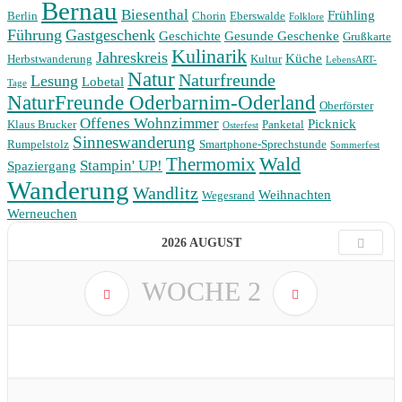
Bernau
Biesenthal
Frühling
Berlin
Chorin
Eberswalde
Folklore
Führung
Gastgeschenk
Geschichte
Gesunde Geschenke
Grußkarte
Kulinarik
Jahreskreis
Küche
Herbstwanderung
Kultur
LebensART-
Natur
Naturfreunde
Lesung
Lobetal
Tage
NaturFreunde Oderbarnim-Oderland
Oberförster
Offenes Wohnzimmer
Picknick
Klaus Brucker
Panketal
Osterfest
Sinneswanderung
Rumpelstolz
Smartphone-Sprechstunde
Sommerfest
Wald
Thermomix
Stampin' UP!
Spaziergang
Wanderung
Wandlitz
Weihnachten
Wegesrand
Werneuchen
2026 AUGUST
WOCHE
2