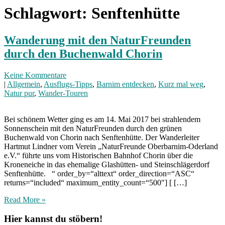
Schlagwort:
Senftenhütte
Wanderung mit den NaturFreunden
durch den Buchenwald Chorin
Keine Kommentare
|
Allgemein
,
Ausflugs-Tipps
,
Barnim entdecken
,
Kurz mal weg
,
Natur pur
,
Wander-Touren
Bei schönem Wetter ging es am 14. Mai 2017 bei strahlendem
Sonnenschein mit den NaturFreunden durch den grünen
Buchenwald von Chorin nach Senftenhütte. Der Wanderleiter
Hartmut Lindner vom Verein „NaturFreunde Oberbarnim-Oderland
e.V.“ führte uns vom Historischen Bahnhof Chorin über die
Kroneneiche in das ehemalige Glashütten- und Steinschlägerdorf
Senftenhütte. “ order_by=“alttext“ order_direction=“ASC“
returns=“included“ maximum_entity_count=“500″] [ […]
Read More »
Hier kannst du stöbern!