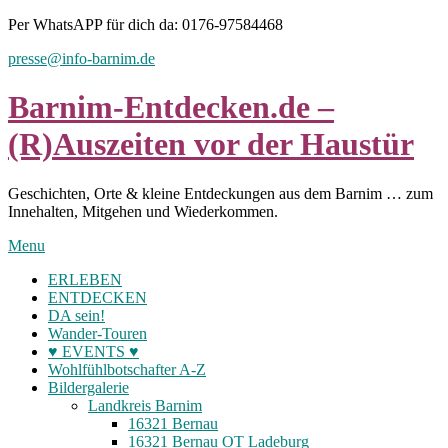
Skip
Per WhatsAPP für dich da: 0176-97584468
to
presse@info-barnim.de
content
Barnim-Entdecken.de –
(R)Auszeiten vor der Haustür
Geschichten, Orte & kleine Entdeckungen aus dem Barnim … zum
Innehalten, Mitgehen und Wiederkommen.
Menu
ERLEBEN
ENTDECKEN
DA sein!
Wander-Touren
♥ EVENTS ♥
Wohlfühlbotschafter A-Z
Bildergalerie
Landkreis Barnim
16321 Bernau
16321 Bernau OT Ladeburg