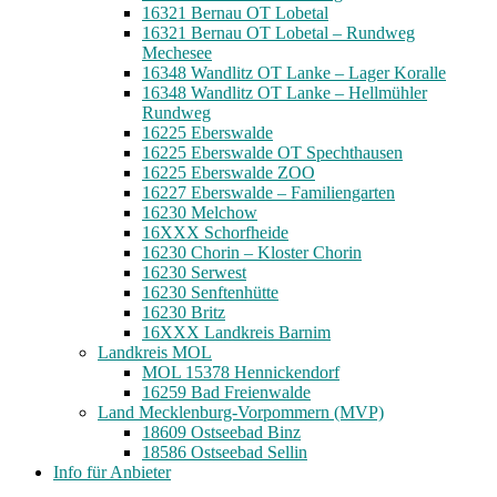
16321 Bernau OT Lobetal
16321 Bernau OT Lobetal – Rundweg
Mechesee
16348 Wandlitz OT Lanke – Lager Koralle
16348 Wandlitz OT Lanke – Hellmühler
Rundweg
16225 Eberswalde
16225 Eberswalde OT Spechthausen
16225 Eberswalde ZOO
16227 Eberswalde – Familiengarten
16230 Melchow
16XXX Schorfheide
16230 Chorin – Kloster Chorin
16230 Serwest
16230 Senftenhütte
16230 Britz
16XXX Landkreis Barnim
Landkreis MOL
MOL 15378 Hennickendorf
16259 Bad Freienwalde
Land Mecklenburg-Vorpommern (MVP)
18609 Ostseebad Binz
18586 Ostseebad Sellin
Info für Anbieter