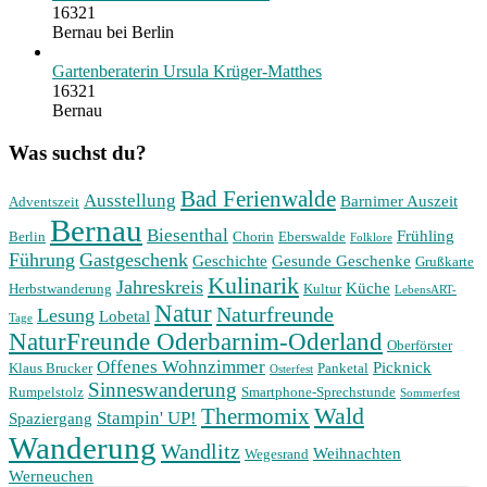
16321
Bernau bei Berlin
Gartenberaterin Ursula Krüger-Matthes
16321
Bernau
Was suchst du?
Bad Ferienwalde
Ausstellung
Barnimer Auszeit
Adventszeit
Bernau
Biesenthal
Frühling
Berlin
Chorin
Eberswalde
Folklore
Führung
Gastgeschenk
Geschichte
Gesunde Geschenke
Grußkarte
Kulinarik
Jahreskreis
Küche
Herbstwanderung
Kultur
LebensART-
Natur
Naturfreunde
Lesung
Lobetal
Tage
NaturFreunde Oderbarnim-Oderland
Oberförster
Offenes Wohnzimmer
Picknick
Klaus Brucker
Panketal
Osterfest
Sinneswanderung
Rumpelstolz
Smartphone-Sprechstunde
Sommerfest
Wald
Thermomix
Stampin' UP!
Spaziergang
Wanderung
Wandlitz
Weihnachten
Wegesrand
Werneuchen