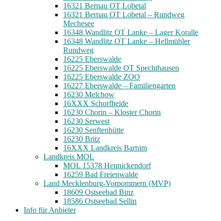
16321 Bernau OT Lobetal
16321 Bernau OT Lobetal – Rundweg
Mechesee
16348 Wandlitz OT Lanke – Lager Koralle
16348 Wandlitz OT Lanke – Hellmühler
Rundweg
16225 Eberswalde
16225 Eberswalde OT Spechthausen
16225 Eberswalde ZOO
16227 Eberswalde – Familiengarten
16230 Melchow
16XXX Schorfheide
16230 Chorin – Kloster Chorin
16230 Serwest
16230 Senftenhütte
16230 Britz
16XXX Landkreis Barnim
Landkreis MOL
MOL 15378 Hennickendorf
16259 Bad Freienwalde
Land Mecklenburg-Vorpommern (MVP)
18609 Ostseebad Binz
18586 Ostseebad Sellin
Info für Anbieter