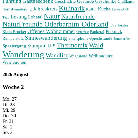
Führung
Gastgeschenk
Geschichte
Gesunde Geschenke
Grußkarte
Kulinarik
Jahreskreis
Küche
Herbstwanderung
Kultur
LebensART-
Natur
Naturfreunde
Lesung
Lobetal
Tage
NaturFreunde Oderbarnim-Oderland
Oberförster
Offenes Wohnzimmer
Picknick
Klaus Brucker
Panketal
Osterfest
Sinneswanderung
Rumpelstolz
Smartphone-Sprechstunde
Sommerfest
Wald
Thermomix
Stampin' UP!
Spaziergang
Wanderung
Wandlitz
Weihnachten
Wegesrand
Werneuchen
2026 August
Woche
2
Mo.
27
Di.
28
Mi.
29
Do.
30
Fr.
31
Sa.
1
So.
2