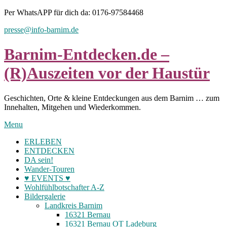
Skip
Per WhatsAPP für dich da: 0176-97584468
to
presse@info-barnim.de
content
Barnim-Entdecken.de –
(R)Auszeiten vor der Haustür
Geschichten, Orte & kleine Entdeckungen aus dem Barnim … zum
Innehalten, Mitgehen und Wiederkommen.
Menu
ERLEBEN
ENTDECKEN
DA sein!
Wander-Touren
♥ EVENTS ♥
Wohlfühlbotschafter A-Z
Bildergalerie
Landkreis Barnim
16321 Bernau
16321 Bernau OT Ladeburg