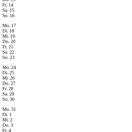
Fr.
14
Sa.
15
So.
16
Mo.
17
Di.
18
Mi.
19
Do.
20
Fr.
21
Sa.
22
So.
23
Mo.
24
Di.
25
Mi.
26
Do.
27
Fr.
28
Sa.
29
So.
30
Mo.
31
Di.
1
Mi.
2
Do.
3
Fr.
4