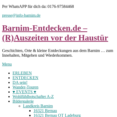
Skip
Per WhatsAPP für dich da: 0176-97584468
to
presse@info-barnim.de
content
Barnim-Entdecken.de –
(R)Auszeiten vor der Haustür
Geschichten, Orte & kleine Entdeckungen aus dem Barnim … zum
Innehalten, Mitgehen und Wiederkommen.
Menu
ERLEBEN
ENTDECKEN
DA sein!
Wander-Touren
♥ EVENTS ♥
Wohlfühlbotschafter A-Z
Bildergalerie
Landkreis Barnim
16321 Bernau
16321 Bernau OT Ladeburg