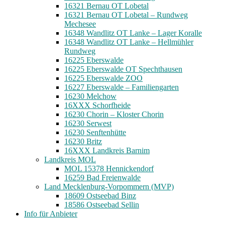
16321 Bernau OT Lobetal
16321 Bernau OT Lobetal – Rundweg
Mechesee
16348 Wandlitz OT Lanke – Lager Koralle
16348 Wandlitz OT Lanke – Hellmühler
Rundweg
16225 Eberswalde
16225 Eberswalde OT Spechthausen
16225 Eberswalde ZOO
16227 Eberswalde – Familiengarten
16230 Melchow
16XXX Schorfheide
16230 Chorin – Kloster Chorin
16230 Serwest
16230 Senftenhütte
16230 Britz
16XXX Landkreis Barnim
Landkreis MOL
MOL 15378 Hennickendorf
16259 Bad Freienwalde
Land Mecklenburg-Vorpommern (MVP)
18609 Ostseebad Binz
18586 Ostseebad Sellin
Info für Anbieter