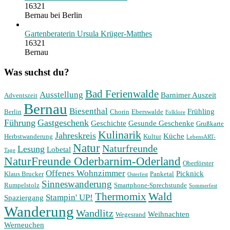
16321
Bernau bei Berlin
Gartenberaterin Ursula Krüger-Matthes
16321
Bernau
Was suchst du?
Bad Ferienwalde
Ausstellung
Barnimer Auszeit
Adventszeit
Bernau
Biesenthal
Frühling
Berlin
Chorin
Eberswalde
Folklore
Führung
Gastgeschenk
Geschichte
Gesunde Geschenke
Grußkarte
Kulinarik
Jahreskreis
Küche
Herbstwanderung
Kultur
LebensART-
Natur
Naturfreunde
Lesung
Lobetal
Tage
NaturFreunde Oderbarnim-Oderland
Oberförster
Offenes Wohnzimmer
Picknick
Klaus Brucker
Panketal
Osterfest
Sinneswanderung
Rumpelstolz
Smartphone-Sprechstunde
Sommerfest
Wald
Thermomix
Stampin' UP!
Spaziergang
Wanderung
Wandlitz
Weihnachten
Wegesrand
Werneuchen