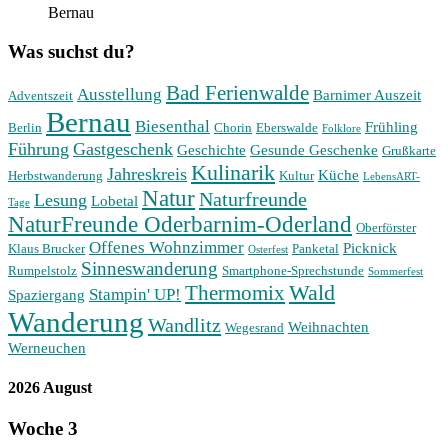
Bernau
Was suchst du?
Bad Ferienwalde
Ausstellung
Barnimer Auszeit
Adventszeit
Bernau
Biesenthal
Frühling
Berlin
Chorin
Eberswalde
Folklore
Führung
Gastgeschenk
Geschichte
Gesunde Geschenke
Grußkarte
Kulinarik
Jahreskreis
Küche
Herbstwanderung
Kultur
LebensART-
Natur
Naturfreunde
Lesung
Lobetal
Tage
NaturFreunde Oderbarnim-Oderland
Oberförster
Offenes Wohnzimmer
Picknick
Klaus Brucker
Panketal
Osterfest
Sinneswanderung
Rumpelstolz
Smartphone-Sprechstunde
Sommerfest
Wald
Thermomix
Stampin' UP!
Spaziergang
Wanderung
Wandlitz
Weihnachten
Wegesrand
Werneuchen
2026 August
Woche
3