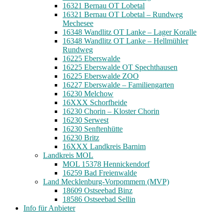
16321 Bernau OT Lobetal
16321 Bernau OT Lobetal – Rundweg
Mechesee
16348 Wandlitz OT Lanke – Lager Koralle
16348 Wandlitz OT Lanke – Hellmühler
Rundweg
16225 Eberswalde
16225 Eberswalde OT Spechthausen
16225 Eberswalde ZOO
16227 Eberswalde – Familiengarten
16230 Melchow
16XXX Schorfheide
16230 Chorin – Kloster Chorin
16230 Serwest
16230 Senftenhütte
16230 Britz
16XXX Landkreis Barnim
Landkreis MOL
MOL 15378 Hennickendorf
16259 Bad Freienwalde
Land Mecklenburg-Vorpommern (MVP)
18609 Ostseebad Binz
18586 Ostseebad Sellin
Info für Anbieter