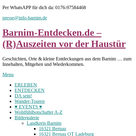
Skip
Per WhatsAPP für dich da: 0176-97584468
to
presse@info-barnim.de
content
Barnim-Entdecken.de –
(R)Auszeiten vor der Haustür
Geschichten, Orte & kleine Entdeckungen aus dem Barnim … zum
Innehalten, Mitgehen und Wiederkommen.
Menu
ERLEBEN
ENTDECKEN
DA sein!
Wander-Touren
♥ EVENTS ♥
Wohlfühlbotschafter A-Z
Bildergalerie
Landkreis Barnim
16321 Bernau
16321 Bernau OT Ladeburg