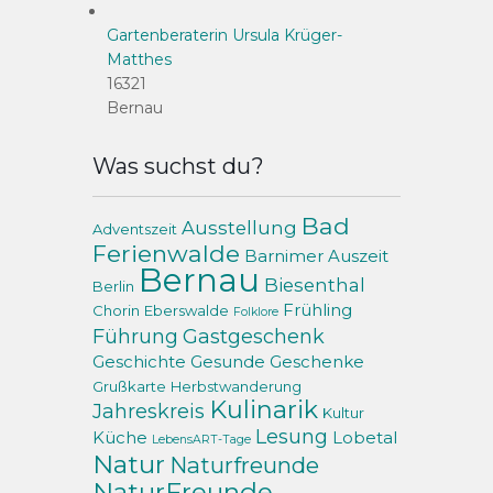
Gartenberaterin Ursula Krüger-
Matthes
16321
Bernau
Was suchst du?
Bad
Ausstellung
Adventszeit
Ferienwalde
Barnimer Auszeit
Bernau
Biesenthal
Berlin
Frühling
Chorin
Eberswalde
Folklore
Führung
Gastgeschenk
Geschichte
Gesunde Geschenke
Grußkarte
Herbstwanderung
Kulinarik
Jahreskreis
Kultur
Lesung
Küche
Lobetal
LebensART-Tage
Natur
Naturfreunde
NaturFreunde