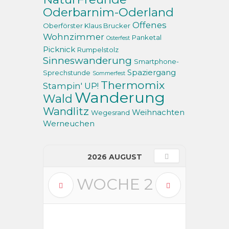
Oderbarnim-Oderland
Offenes
Oberförster Klaus Brucker
Wohnzimmer
Panketal
Osterfest
Picknick
Rumpelstolz
Sinneswanderung
Smartphone-
Spaziergang
Sprechstunde
Sommerfest
Thermomix
Stampin' UP!
Wanderung
Wald
Wandlitz
Weihnachten
Wegesrand
Werneuchen
2026 AUGUST
WOCHE
2