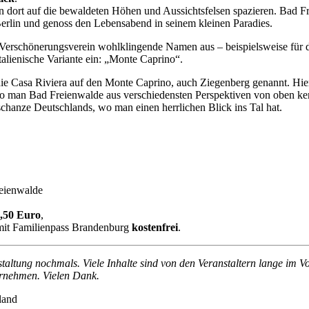
 dort auf die bewaldeten Höhen und Aussichtsfelsen spazieren. Bad F
erlin und genoss den Lebensabend in seinem kleinen Paradies.
 im Verschönerungsverein wohlklingende Namen aus – beispielsweise für
italienische Variante ein: „Monte Caprino“.
die Casa Riviera auf den Monte Caprino, auch Ziegenberg genannt. Hi
man Bad Freienwalde aus verschiedensten Perspektiven von oben kenne
chanze Deutschlands, wo man einen herrlichen Blick ins Tal hat.
reienwalde
,50 Euro
,
mit Familienpass Brandenburg
kostenfrei
.
nstaltung nochmals. Viele Inhalte sind von den Veranstaltern lange im 
ernehmen. Vielen Dank.
land