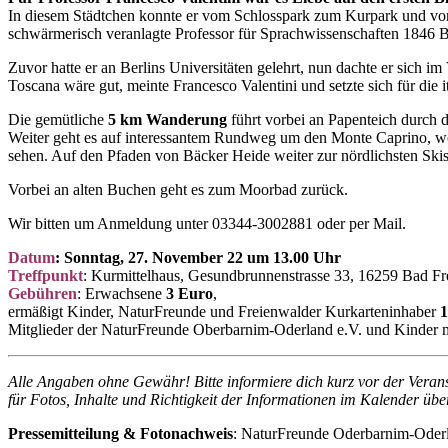
In diesem Städtchen konnte er vom Schlosspark zum Kurpark und von
schwärmerisch veranlagte Professor für Sprachwissenschaften 1846 B
Zuvor hatte er an Berlins Universitäten gelehrt, nun dachte er sich
Toscana wäre gut, meinte Francesco Valentini und setzte sich für die 
Die gemütliche
5 km Wanderung
führt vorbei an Papenteich durch 
Weiter geht es auf interessantem Rundweg um den Monte Caprino, wo 
sehen. Auf den Pfaden von Bäcker Heide weiter zur nördlichsten Skis
Vorbei an alten Buchen geht es zum Moorbad zurück.
Wir bitten um Anmeldung unter 03344-3002881 oder per Mail.
Datum
: Sonntag, 27. November 22 um 13.00 Uhr
Treffpunkt
: Kurmittelhaus, Gesundbrunnenstrasse 33, 16259 Bad F
Gebühren
: Erwachsene
3 Euro
,
ermäßigt Kinder, NaturFreunde und Freienwalder Kurkarteninhaber
1
Mitglieder der NaturFreunde Oberbarnim-Oderland e.V. und Kinder 
Alle Angaben ohne Gewähr!
Bitte informiere dich kurz vor der Vera
für Fotos, Inhalte und Richtigkeit der Informationen im Kalender üb
Pressemitteilung & Fotonachweis
: NaturFreunde Oderbarnim-Oder