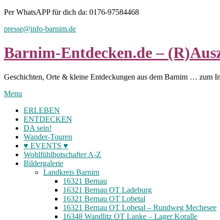
Skip
Per WhatsAPP für dich da: 0176-97584468
to
presse@info-barnim.de
content
Barnim-Entdecken.de – (R)Ausz
Geschichten, Orte & kleine Entdeckungen aus dem Barnim … zum I
Menu
ERLEBEN
ENTDECKEN
DA sein!
Wander-Touren
♥ EVENTS ♥
Wohlfühlbotschafter A-Z
Bildergalerie
Landkreis Barnim
16321 Bernau
16321 Bernau OT Ladeburg
16321 Bernau OT Lobetal
16321 Bernau OT Lobetal – Rundweg Mechesee
16348 Wandlitz OT Lanke – Lager Koralle