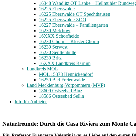
16348 Wandlitz OT Lanke – Hellmühler Rundwe
16225 Eberswalde
16225 Eberswalde OT Spechthausen
16225 Eberswalde ZOO
16227 Eberswalde – Familiengarten
16230 Melchow
16XXX Schorfheide
16230 Chorin – Kloster Chorin
16230 Serwest
16230 Senftenhütte
16230 Britz
16XXX Landkreis Barnim
Landkreis MOL
MOL 15378 Hennickendorf
16259 Bad Freienwalde
Land Mecklenburg-Vorpommern (MVP)
18609 Ostseebad Binz
18586 Ostseebad Sellin
Info für Anbieter
Naturfreunde: Durch die Casa Riviera zum Monte C
Für Professor Francesco Valentini war es Liebe auf den ersten B