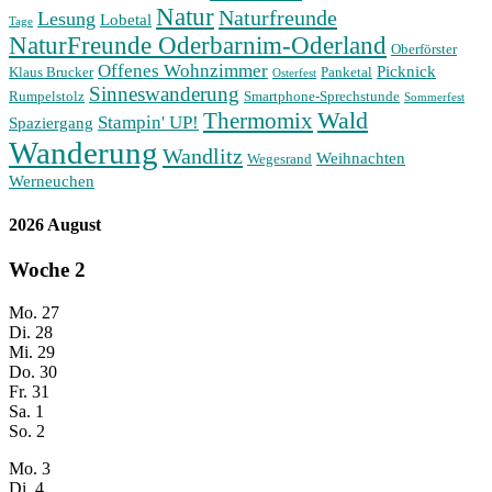
Natur
Naturfreunde
Lesung
Lobetal
Tage
NaturFreunde Oderbarnim-Oderland
Oberförster
Offenes Wohnzimmer
Picknick
Klaus Brucker
Panketal
Osterfest
Sinneswanderung
Rumpelstolz
Smartphone-Sprechstunde
Sommerfest
Wald
Thermomix
Stampin' UP!
Spaziergang
Wanderung
Wandlitz
Weihnachten
Wegesrand
Werneuchen
2026 August
Woche
2
Mo.
27
Di.
28
Mi.
29
Do.
30
Fr.
31
Sa.
1
So.
2
Mo.
3
Di.
4