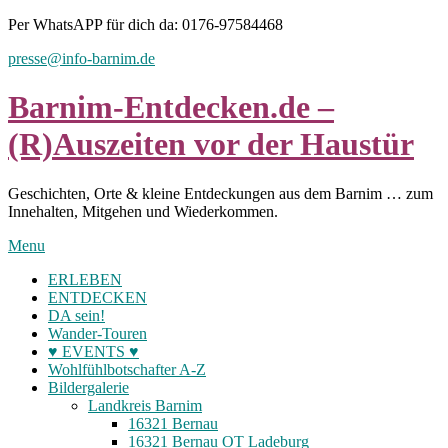
Skip
Per WhatsAPP für dich da: 0176-97584468
to
presse@info-barnim.de
content
Barnim-Entdecken.de –
(R)Auszeiten vor der Haustür
Geschichten, Orte & kleine Entdeckungen aus dem Barnim … zum
Innehalten, Mitgehen und Wiederkommen.
Menu
ERLEBEN
ENTDECKEN
DA sein!
Wander-Touren
♥ EVENTS ♥
Wohlfühlbotschafter A-Z
Bildergalerie
Landkreis Barnim
16321 Bernau
16321 Bernau OT Ladeburg