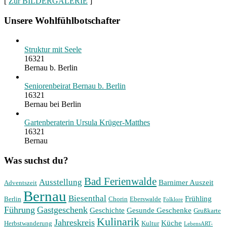
[
Zur BILDERGALERIE
]
Unsere Wohlfühlbotschafter
Struktur mit Seele
16321
Bernau b. Berlin
Seniorenbeirat Bernau b. Berlin
16321
Bernau bei Berlin
Gartenberaterin Ursula Krüger-Matthes
16321
Bernau
Was suchst du?
Bad Ferienwalde
Ausstellung
Barnimer Auszeit
Adventszeit
Bernau
Biesenthal
Frühling
Berlin
Chorin
Eberswalde
Folklore
Führung
Gastgeschenk
Geschichte
Gesunde Geschenke
Grußkarte
Kulinarik
Jahreskreis
Küche
Herbstwanderung
Kultur
LebensART-