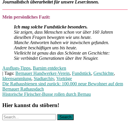
Journalistisch überarbeitet für unsere Leser:innen.
Mein persönliches Fazit:
Ich mag solche Fundstücke besonders.
Sie zeigen, dass Menschen schon vor über 160 Jahren
dieselben Fragen bewegten wie uns heute.
Manche Antworten haben wir inzwischen gefunden.
Andere beschäftigen uns bis heute.
Vielleicht ist genau das das Schönste an Geschichte:
Sie verbindet Generationen über ihre Neugier.
Ausflugs-Tipps
,
Barnim entdecken
| Tags:
Bernauer Handwerker-Verein
,
Fundstück
,
Geschichte
,
Ideensammlung
,
Stadtarchiv
,
Vorträge
Beitragsnavigation
Die Rathausbienen sind zurück: 100.000 neue Bewohner auf dem
Bernauer Rathausdach
Historische Fleischer-Busse rollen durch Bernau
Hier kannst du stöbern!