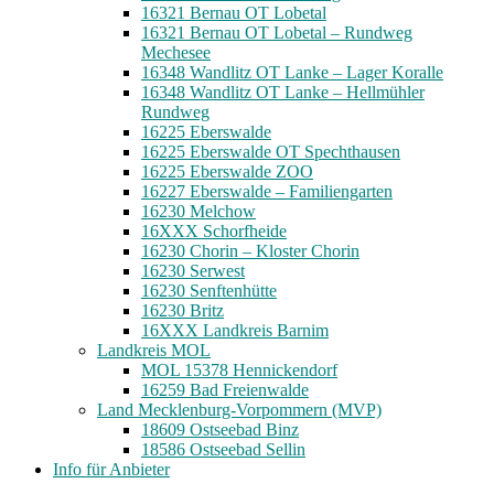
16321 Bernau OT Lobetal
16321 Bernau OT Lobetal – Rundweg
Mechesee
16348 Wandlitz OT Lanke – Lager Koralle
16348 Wandlitz OT Lanke – Hellmühler
Rundweg
16225 Eberswalde
16225 Eberswalde OT Spechthausen
16225 Eberswalde ZOO
16227 Eberswalde – Familiengarten
16230 Melchow
16XXX Schorfheide
16230 Chorin – Kloster Chorin
16230 Serwest
16230 Senftenhütte
16230 Britz
16XXX Landkreis Barnim
Landkreis MOL
MOL 15378 Hennickendorf
16259 Bad Freienwalde
Land Mecklenburg-Vorpommern (MVP)
18609 Ostseebad Binz
18586 Ostseebad Sellin
Info für Anbieter