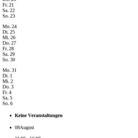
Fr.
21
Sa.
22
So.
23
Mo.
24
Di.
25
Mi.
26
Do.
27
Fr.
28
Sa.
29
So.
30
Mo.
31
Di.
1
Mi.
2
Do.
3
Fr.
4
Sa.
5
So.
6
Keine Veranstaltungen
08
August