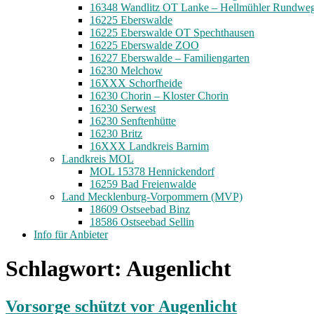
16348 Wandlitz OT Lanke – Hellmühler Rundwe
16225 Eberswalde
16225 Eberswalde OT Spechthausen
16225 Eberswalde ZOO
16227 Eberswalde – Familiengarten
16230 Melchow
16XXX Schorfheide
16230 Chorin – Kloster Chorin
16230 Serwest
16230 Senftenhütte
16230 Britz
16XXX Landkreis Barnim
Landkreis MOL
MOL 15378 Hennickendorf
16259 Bad Freienwalde
Land Mecklenburg-Vorpommern (MVP)
18609 Ostseebad Binz
18586 Ostseebad Sellin
Info für Anbieter
Schlagwort:
Augenlicht
Vorsorge schützt vor Augenlicht