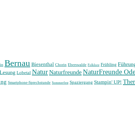
Bernau
Führun
Biesenthal
Frühling
in
Chorin
Eberswalde
Folklore
Natur
NaturFreunde Ode
Naturfreunde
Lesung
Lobetal
The
ung
Stampin' UP!
Spaziergang
Smartphone-Sprechstunde
Sommerfest