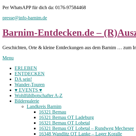
Skip
Per WhatsAPP für dich da: 0176-97584468
to
presse@info-barnim.de
content
Barnim-Entdecken.de – (R)Ausz
Geschichten, Orte & kleine Entdeckungen aus dem Barnim … zum I
Menu
ERLEBEN
ENTDECKEN
DA sein!
Wander-Touren
♥ EVENTS ♥
Wohlfühlbotschafter A-Z
Bildergalerie
Landkreis Barnim
16321 Bernau
16321 Bernau OT Ladeburg
16321 Bernau OT Lobetal
16321 Bernau OT Lobetal – Rundweg Mechesee
16348 Wandlitz OT Lanke – Lager Koralle