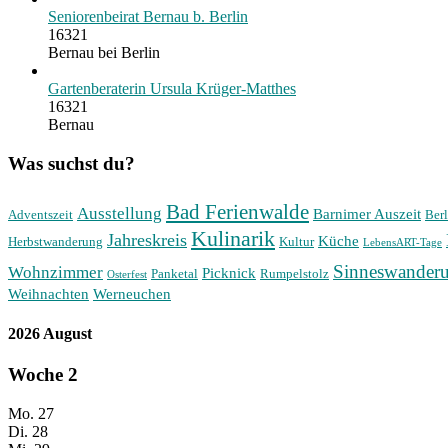
Seniorenbeirat Bernau b. Berlin
16321
Bernau bei Berlin
Gartenberaterin Ursula Krüger-Matthes
16321
Bernau
Was suchst du?
Bad Ferienwalde
Ausstellung
Barnimer Auszeit
Adventszeit
Berl
Kulinarik
Jahreskreis
Küche
Herbstwanderung
Kultur
LebensART-Tage
Sinneswander
Wohnzimmer
Picknick
Panketal
Rumpelstolz
Osterfest
Weihnachten
Werneuchen
2026 August
Woche
2
Mo.
27
Di.
28