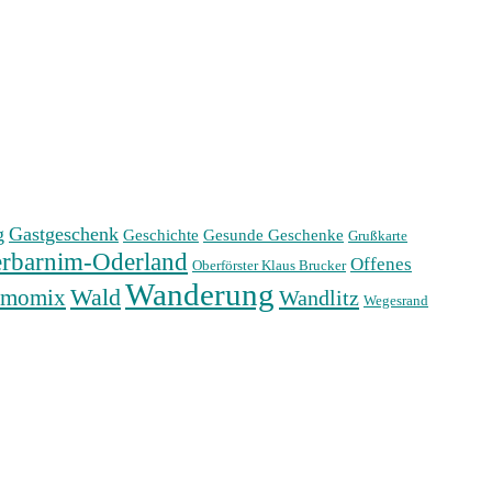
g
Gastgeschenk
Geschichte
Gesunde Geschenke
Grußkarte
rbarnim-Oderland
Offenes
Oberförster Klaus Brucker
Wanderung
Wald
rmomix
Wandlitz
Wegesrand