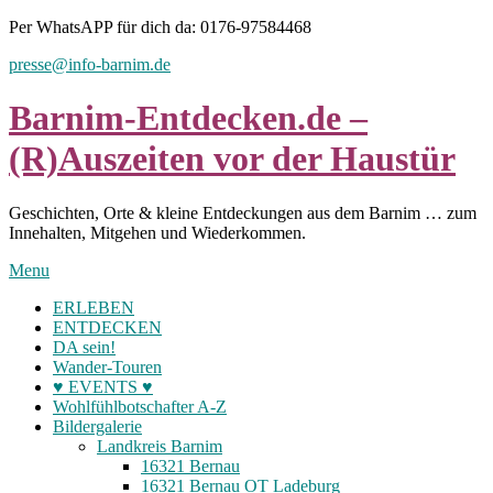
Skip
Per WhatsAPP für dich da: 0176-97584468
to
presse@info-barnim.de
content
Barnim-Entdecken.de –
(R)Auszeiten vor der Haustür
Geschichten, Orte & kleine Entdeckungen aus dem Barnim … zum
Innehalten, Mitgehen und Wiederkommen.
Menu
ERLEBEN
ENTDECKEN
DA sein!
Wander-Touren
♥ EVENTS ♥
Wohlfühlbotschafter A-Z
Bildergalerie
Landkreis Barnim
16321 Bernau
16321 Bernau OT Ladeburg