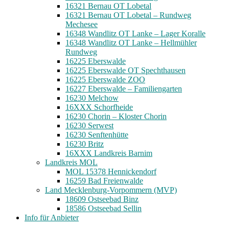
16321 Bernau OT Lobetal
16321 Bernau OT Lobetal – Rundweg
Mechesee
16348 Wandlitz OT Lanke – Lager Koralle
16348 Wandlitz OT Lanke – Hellmühler
Rundweg
16225 Eberswalde
16225 Eberswalde OT Spechthausen
16225 Eberswalde ZOO
16227 Eberswalde – Familiengarten
16230 Melchow
16XXX Schorfheide
16230 Chorin – Kloster Chorin
16230 Serwest
16230 Senftenhütte
16230 Britz
16XXX Landkreis Barnim
Landkreis MOL
MOL 15378 Hennickendorf
16259 Bad Freienwalde
Land Mecklenburg-Vorpommern (MVP)
18609 Ostseebad Binz
18586 Ostseebad Sellin
Info für Anbieter