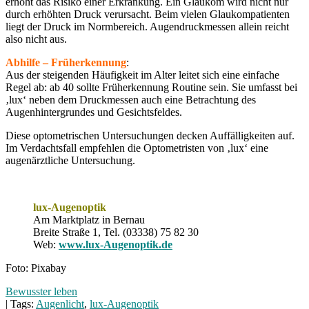
erhöht das Risiko einer Erkrankung. Ein Glaukom wird nicht nur
durch erhöhten Druck verursacht. Beim vielen Glaukompatienten
liegt der Druck im Normbereich. Augendruckmessen allein reicht
also nicht aus.
Abhilfe – Früherkennung
:
Aus der steigenden Häufigkeit im Alter leitet sich eine einfache
Regel ab: ab 40 sollte Früherkennung Routine sein. Sie umfasst bei
‚lux‘ neben dem Druckmessen auch eine Betrachtung des
Augenhintergrundes und Gesichtsfeldes.
Diese optometrischen Untersuchungen decken Auffälligkeiten auf.
Im Verdachtsfall empfehlen die Optometristen von ‚lux‘ eine
augenärztliche Untersuchung.
lux-Augenoptik
Am Marktplatz in Bernau
Breite Straße 1, Tel. (03338) 75 82 30
Web:
www.lux-Augenoptik.de
Foto: Pixabay
Bewusster leben
| Tags:
Augenlicht
,
lux-Augenoptik