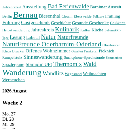
Bad Ferienwalde
Ausstellung
Barnimer Auszeit
Adventszeit
Bernau
Biesenthal
Frühling
Berlin
Chorin
Eberswalde
Folklore
Führung
Gastgeschenk
Geschichte
Gesunde Geschenke
Grußkarte
Kulinarik
Jahreskreis
Küche
Herbstwanderung
Kultur
LebensART-
Natur
Naturfreunde
Lesung
Lobetal
Tage
NaturFreunde Oderbarnim-Oderland
Oberförster
Offenes Wohnzimmer
Picknick
Klaus Brucker
Panketal
Osterfest
Sinneswanderung
Rumpelstolz
Smartphone-Sprechstunde
Sommerfest
Wald
Thermomix
Stampin' UP!
Spaziergang
Wanderung
Wandlitz
Weihnachten
Wegesrand
Werneuchen
2026 August
Woche
2
Mo.
27
Di.
28
Mi.
29